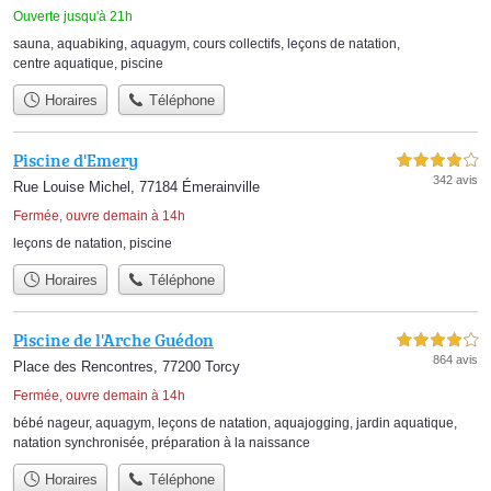
Ouverte jusqu'à 21h
sauna
,
aquabiking
,
aquagym
,
cours collectifs
,
leçons de natation
,
centre aquatique
,
piscine
Horaires
Téléphone
Piscine d'Emery
4,0 étoiles sur 5
342 avis
Rue Louise Michel, 77184 Émerainville
Fermée, ouvre demain à 14h
leçons de natation
,
piscine
Horaires
Téléphone
Piscine de l'Arche Guédon
4,0 étoiles sur 5
864 avis
Place des Rencontres, 77200 Torcy
Fermée, ouvre demain à 14h
bébé nageur
,
aquagym
,
leçons de natation
,
aquajogging
,
jardin aquatique
,
natation synchronisée
,
préparation à la naissance
Horaires
Téléphone