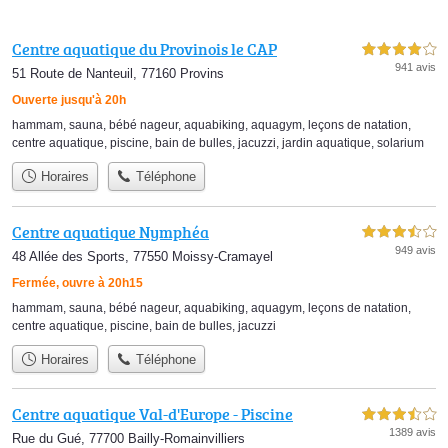
Centre aquatique du Provinois le CAP
4,0 étoiles sur 5
941 avis
51 Route de Nanteuil, 77160 Provins
Ouverte jusqu'à 20h
hammam
,
sauna
,
bébé nageur
,
aquabiking
,
aquagym
,
leçons de natation
,
centre aquatique
,
piscine
,
bain de bulles
,
jacuzzi
,
jardin aquatique
,
solarium
Horaires
Téléphone
Centre aquatique Nymphéa
3,5 étoiles sur 5
949 avis
48 Allée des Sports, 77550 Moissy-Cramayel
Fermée, ouvre à 20h15
hammam
,
sauna
,
bébé nageur
,
aquabiking
,
aquagym
,
leçons de natation
,
centre aquatique
,
piscine
,
bain de bulles
,
jacuzzi
Horaires
Téléphone
Centre aquatique Val-d'Europe - Piscine
3,5 étoiles sur 5
1389 avis
Rue du Gué, 77700 Bailly-Romainvilliers