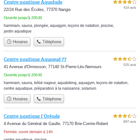
Centre nautique Aqualude
4,0 étoiles sur 5
419 avis
22/24 Rue des Écoles, 77370 Nangis
Ouverte jusqu'à 20h30
hammam
,
sauna
,
plongée
,
aquagym
,
leçons de natation
,
piscine
,
jardin aquatique
Horaires
Téléphone
Centre nautique Aquasud 77
3,5 étoiles sur 5
525 avis
41 Avenue d'Ormesson, 77140 St-Pierre-Lès-Nemours
Ouverte jusqu'à 20h30
hammam
,
sauna
,
bébé nageur
,
aquabiking
,
aquagym
,
leçons de natation
,
centre aquatique
,
préparation à la naissance
,
solarium
Horaires
Téléphone
Centre nautique l’Oréade
3,5 étoiles sur 5
897 avis
4 Avenue du Général de Gaulle, 77170 Brie-Comte-Robert
Fermée, ouvre demain à 14h
centre aquatique
,
piscine