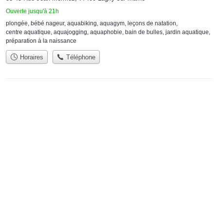
Ouverte jusqu'à 21h
plongée
,
bébé nageur
,
aquabiking
,
aquagym
,
leçons de natation
,
centre aquatique
,
aquajogging
,
aquaphobie
,
bain de bulles
,
jardin aquatique
,
préparation à la naissance
Horaires
Téléphone