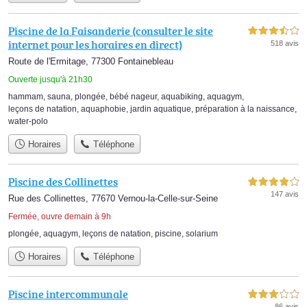
Piscine de la Faisanderie (consulter le site
3,5 étoiles sur 5
internet pour les horaires en direct)
518 avis
Route de l'Ermitage, 77300 Fontainebleau
Ouverte jusqu'à 21h30
hammam
,
sauna
,
plongée
,
bébé nageur
,
aquabiking
,
aquagym
,
leçons de natation
,
aquaphobie
,
jardin aquatique
,
préparation à la naissance
,
water-polo
Horaires
Téléphone
Piscine des Collinettes
4,0 étoiles sur 5
147 avis
Rue des Collinettes, 77670 Vernou-la-Celle-sur-Seine
Fermée, ouvre demain à 9h
plongée
,
aquagym
,
leçons de natation
,
piscine
,
solarium
Horaires
Téléphone
Piscine intercommunale
3,0 étoiles sur 5
86 avis