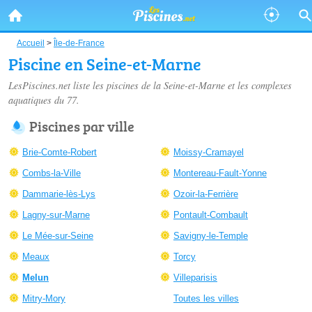
Accueil
>
Île-de-France
Piscine en Seine-et-Marne
LesPiscines.net liste les
piscines de la Seine-et-Marne
et les complexes
aquatiques du 77.
Piscines par ville
Brie-Comte-Robert
Moissy-Cramayel
Combs-la-Ville
Montereau-Fault-Yonne
Dammarie-lès-Lys
Ozoir-la-Ferrière
Lagny-sur-Marne
Pontault-Combault
Le Mée-sur-Seine
Savigny-le-Temple
Meaux
Torcy
Melun
Villeparisis
Mitry-Mory
Toutes les villes