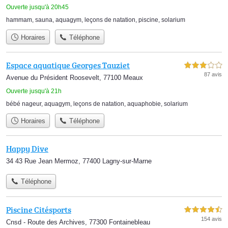
Ouverte jusqu'à 20h45
hammam
,
sauna
,
aquagym
,
leçons de natation
,
piscine
,
solarium
Horaires
Téléphone
Espace aquatique Georges Tauziet
3,0 étoiles sur 5
87 avis
Avenue du Président Roosevelt, 77100 Meaux
Ouverte jusqu'à 21h
bébé nageur
,
aquagym
,
leçons de natation
,
aquaphobie
,
solarium
Horaires
Téléphone
Happy Dive
34 43 Rue Jean Mermoz, 77400 Lagny-sur-Marne
Téléphone
Piscine Citésports
4,5 étoiles sur 5
154 avis
Cnsd - Route des Archives, 77300 Fontainebleau