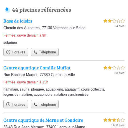
44 piscines référencées
Base de loisirs
2,0 étoiles sur 5
34 avis
Chemin des Aulnettes, 77130 Varennes-sur-Seine
Fermée, ouvre demain à 9h
solarium
Horaires
Téléphone
Centre aquatique Camille Muffat
2,0 étoiles sur 5
58 avis
Rue Baptiste Marcet, 77380 Combs-la-Ville
Fermée, ouvre demain à 15h
hammam
,
sauna
,
plongée
,
aquabiking
,
aquagym
,
cours collectifs
,
leçons de natation
,
aquaphobie
,
natation synchronisée
Horaires
Téléphone
Centre aquatique de Marne et Gondoire
3,5 étoiles sur 5
1438 avis
35-43 Rue Jean Mermoz, 77400 Lagny-sur-Marne