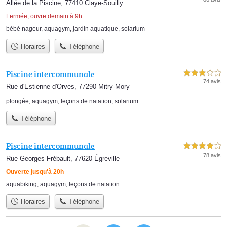
Allée de la Piscine, 77410 Claye-Souilly
Fermée, ouvre demain à 9h
bébé nageur
,
aquagym
,
jardin aquatique
,
solarium
Horaires
Téléphone
Piscine intercommunale
3,0 étoiles sur 5
74 avis
Rue d'Estienne d'Orves, 77290 Mitry-Mory
plongée
,
aquagym
,
leçons de natation
,
solarium
Téléphone
Piscine intercommunale
4,0 étoiles sur 5
78 avis
Rue Georges Frébault, 77620 Égreville
Ouverte jusqu'à 20h
aquabiking
,
aquagym
,
leçons de natation
Horaires
Téléphone