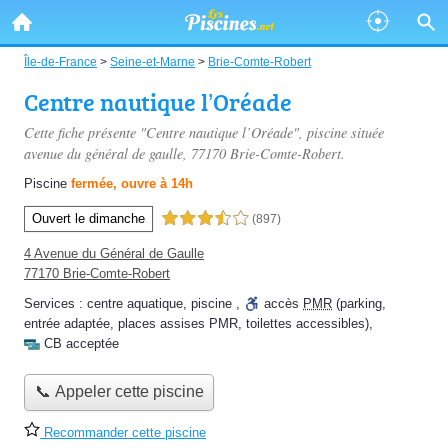
Île-de-France
>
Seine-et-Marne
>
Brie-Comte-Robert
Centre nautique l’Oréade
Cette fiche présente "Centre nautique l’Oréade", piscine située
avenue du général de gaulle
, 77170 Brie-Comte-Robert.
Piscine
fermée, ouvre à 14h
Ouvert le dimanche
3,5 étoiles sur 5
(897)
4 Avenue du Général de Gaulle
77170 Brie-Comte-Robert
Services :
centre aquatique
,
piscine
,
accès
PMR
(parking,
entrée adaptée, places assises PMR, toilettes accessibles)
,
CB acceptée
📞 Appeler cette piscine
Recommander cette piscine