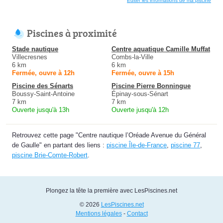
Éditer les informations de ma piscine
Piscines à proximité
Stade nautique
Centre aquatique Camille Muffat
Villecresnes
Combs-la-Ville
6 km
6 km
Fermée, ouvre à 12h
Fermée, ouvre à 15h
Piscine des Sénarts
Piscine Pierre Bonningue
Boussy-Saint-Antoine
Épinay-sous-Sénart
7 km
7 km
Ouverte jusqu'à 13h
Ouverte jusqu'à 12h
Retrouvez cette page "Centre nautique l’Oréade Avenue du Général
de Gaulle" en partant des liens :
piscine Île-de-France
,
piscine 77
,
piscine Brie-Comte-Robert
.
Plongez la tête la première avec LesPiscines.net
© 2026
LesPiscines.net
Mentions légales
-
Contact