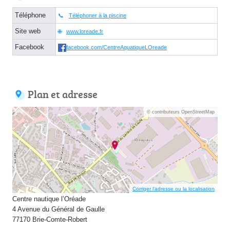
Téléphone
Téléphoner à la piscine
Site web
www.loreade.fr
Facebook
facebook.com/CentreAquatiqueLOreade
Plan et adresse
© contributeurs OpenStreetMap
Corriger l’adresse ou la localisation
Centre nautique l’Oréade
4 Avenue du Général de Gaulle
77170 Brie-Comte-Robert