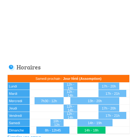
Horaires
Samedi prochain :
Jour férié (Assomption)
12h -
Lundi
17h - 20h
14h
12h -
Mardi
17h - 21h
14h
Mercredi
7h30 - 12h
13h - 20h
12h -
Jeudi
17h - 20h
14h
12h -
Vendredi
17h - 21h
14h
10h -
Samedi
14h - 19h
12h
Dimanche
8h - 12h45
14h - 18h