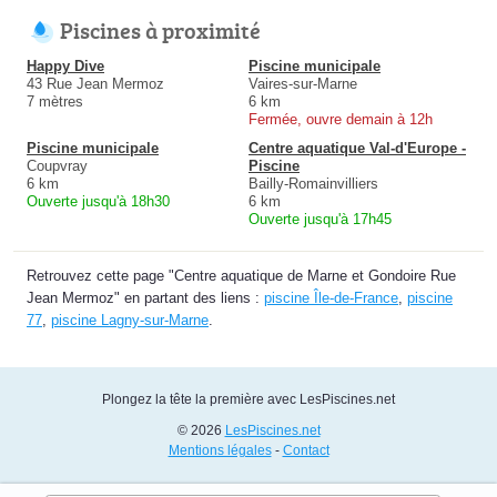
Piscines à proximité
Happy Dive
Piscine municipale
43 Rue Jean Mermoz
Vaires-sur-Marne
7 mètres
6 km
Fermée, ouvre demain à 12h
Piscine municipale
Centre aquatique Val-d'Europe -
Coupvray
Piscine
6 km
Bailly-Romainvilliers
Ouverte jusqu'à 18h30
6 km
Ouverte jusqu'à 17h45
Retrouvez cette page "Centre aquatique de Marne et Gondoire Rue
Jean Mermoz" en partant des liens :
piscine Île-de-France
,
piscine
77
,
piscine Lagny-sur-Marne
.
Plongez la tête la première avec LesPiscines.net
© 2026
LesPiscines.net
Mentions légales
-
Contact