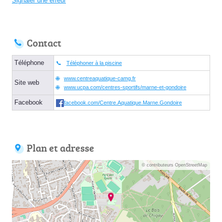
Signaler une erreur
Contact
Téléphone
Téléphoner à la piscine
www.centreaquatique-camg.fr
Site web
www.ucpa.com/centres-sportifs/marne-et-gondoire
Facebook
facebook.com/Centre.Aquatique.Marne.Gondoire
Plan et adresse
© contributeurs OpenStreetMap