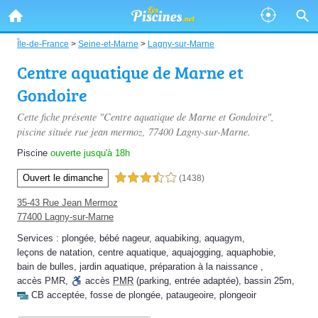
Île-de-France
>
Seine-et-Marne
>
Lagny-sur-Marne
Centre aquatique de Marne et
Gondoire
Cette fiche présente "Centre aquatique de Marne et Gondoire",
piscine située
rue jean mermoz
, 77400 Lagny-sur-Marne.
Piscine
ouverte jusqu'à 18h
Ouvert le dimanche
3,5 étoiles sur 5
(1438)
35-43 Rue Jean Mermoz
77400 Lagny-sur-Marne
Services :
plongée
,
bébé nageur
,
aquabiking
,
aquagym
,
leçons de natation
,
centre aquatique
,
aquajogging
,
aquaphobie
,
bain de bulles
,
jardin aquatique
,
préparation à la naissance
,
accès PMR
,
accès
PMR
(parking, entrée adaptée)
,
bassin 25m
,
CB acceptée
,
fosse de plongée
,
pataugeoire
,
plongeoir