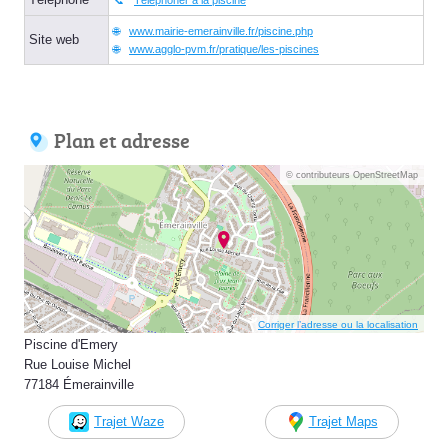
www.mairie-emerainville.fr/piscine.php
Site web
www.agglo-pvm.fr/pratique/les-piscines
Plan et adresse
© contributeurs OpenStreetMap
Corriger l’adresse ou la localisation
Piscine d'Emery
Rue Louise Michel
77184 Émerainville
Trajet Waze
Trajet Maps