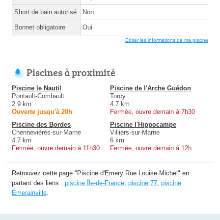
Short de bain autorisé
Non
Bonnet obligatoire
Oui
Éditer les informations de ma piscine
Piscines à proximité
Piscine le Nautil
Piscine de l'Arche Guédon
Pontault-Combault
Torcy
2.9 km
4.7 km
Ouverte jusqu'à 20h
Fermée, ouvre demain à 7h30
Piscine des Bordes
Piscine l'Hippocampe
Chennevières-sur-Marne
Villiers-sur-Marne
4.7 km
6 km
Fermée, ouvre demain à 11h30
Fermée, ouvre demain à 12h
Retrouvez cette page "Piscine d'Emery Rue Louise Michel" en
partant des liens :
piscine Île-de-France
,
piscine 77
,
piscine
Émerainville
.