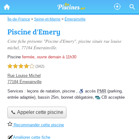
Île-de-France
>
Seine-et-Marne
>
Émerainville
Piscine d'Emery
Cette fiche présente "Piscine d'Emery", piscine située
rue louise
michel
, 77184 Émerainville.
Piscine
fermée, ouvre demain à 11h30
4,0 étoiles sur 5
(342)
Rue Louise Michel
77184 Émerainville
Services :
leçons de natation
,
piscine
,
accès
PMR
(parking,
entrée adaptée)
,
bassin 25m
,
bonnet obligatoire
,
CB acceptée
📞 Appeler cette piscine
Recommander cette piscine
Améliorer cette fiche