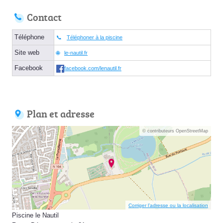
Contact
Téléphone
Téléphoner à la piscine
Site web
le-nautil.fr
Facebook
facebook.com/lenautil.fr
Plan et adresse
© contributeurs OpenStreetMap
Corriger l’adresse ou la localisation
Piscine le Nautil