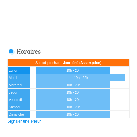
Horaires
Samedi prochain :
Jour férié (Assomption)
Lundi
10h - 20h
Mardi
10h - 22h
Mercredi
10h - 20h
Jeudi
10h - 20h
Vendredi
10h - 20h
Samedi
10h - 20h
Dimanche
10h - 20h
Signaler une erreur