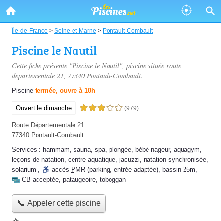
Île-de-France
>
Seine-et-Marne
>
Pontault-Combault
Piscine le Nautil
Cette fiche présente "Piscine le Nautil", piscine située
route
départementale 21
, 77340 Pontault-Combault.
Piscine
fermée, ouvre à 10h
Ouvert le dimanche
3,0 étoiles sur 5
(979)
Route Départementale 21
77340 Pontault-Combault
Services :
hammam
,
sauna
,
spa
,
plongée
,
bébé nageur
,
aquagym
,
leçons de natation
,
centre aquatique
,
jacuzzi
,
natation synchronisée
,
solarium
,
accès
PMR
(parking, entrée adaptée)
,
bassin 25m
,
CB acceptée
,
pataugeoire
,
toboggan
📞 Appeler cette piscine