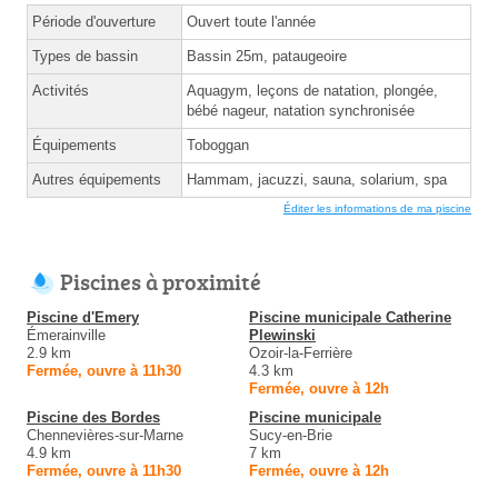
Période d'ouverture
Ouvert toute l'année
Types de bassin
Bassin 25m, pataugeoire
Activités
Aquagym, leçons de natation, plongée,
bébé nageur, natation synchronisée
Équipements
Toboggan
Autres équipements
Hammam, jacuzzi, sauna, solarium, spa
Éditer les informations de ma piscine
Piscines à proximité
Piscine d'Emery
Piscine municipale Catherine
Émerainville
Plewinski
2.9 km
Ozoir-la-Ferrière
Fermée, ouvre à 11h30
4.3 km
Fermée, ouvre à 12h
Piscine des Bordes
Piscine municipale
Chennevières-sur-Marne
Sucy-en-Brie
4.9 km
7 km
Fermée, ouvre à 11h30
Fermée, ouvre à 12h