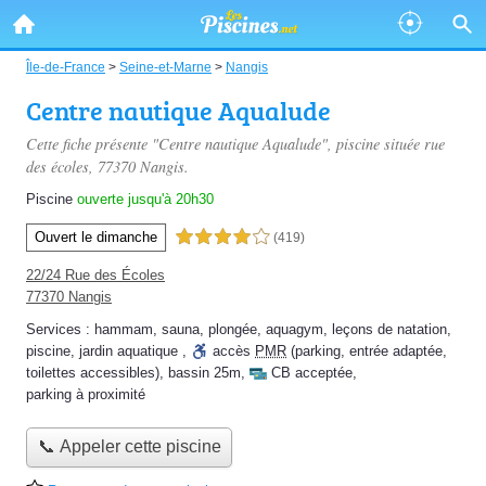
Île-de-France
>
Seine-et-Marne
>
Nangis
Centre nautique Aqualude
Cette fiche présente "Centre nautique Aqualude", piscine située
rue
des écoles
, 77370 Nangis.
Piscine
ouverte jusqu'à 20h30
Ouvert le dimanche
4,0 étoiles sur 5
(419)
22/24 Rue des Écoles
77370 Nangis
Services :
hammam
,
sauna
,
plongée
,
aquagym
,
leçons de natation
,
piscine
,
jardin aquatique
,
accès
PMR
(parking, entrée adaptée,
toilettes accessibles)
,
bassin 25m
,
CB acceptée
,
parking à proximité
📞 Appeler cette piscine