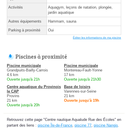
Activités
Aquagym, leçons de natation, plongée,
jardin aquatique
Autres équipements
Hammam, sauna
Parking à proximité
Oui
Éditer les informations de ma piscine
Piscines à proximité
Piscine municipale
Piscine municipale
Grandpuits-Bailly-Carrois
Montereau-Fault-Yonne
4.6 km
17 km
Ouverte jusqu'à 21h
Ouverte jusqu'à 21h30
Centre aquatique du Provinois
Base de loisirs
le CAP
Varennes-sur-Seine
Provins
21 km
21 km
Ouverte jusqu'à 19h
Ouverte jusqu'à 20h
Retrouvez cette page "Centre nautique Aqualude Rue des Écoles" en
partant des liens :
piscine Île-de-France
,
piscine 77
,
piscine Nangis
.