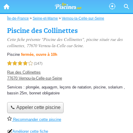
Île-de-France
>
Seine-et-Marne
>
Vernou-la-Celle-sur-Seine
Piscine des Collinettes
Cette fiche présente "Piscine des Collinettes", piscine située
rue des
collinettes
, 77670 Vernou-la-Celle-sur-Seine.
Piscine
fermée, ouvre à 10h
4,0 étoiles sur 5
(147)
Rue des Collinettes
77670 Vernou-la-Celle-sur-Seine
Services :
plongée
,
aquagym
,
leçons de natation
,
piscine
,
solarium
,
bassin 25m
,
bonnet obligatoire
📞 Appeler cette piscine
Recommander cette piscine
Améliorer cette fiche