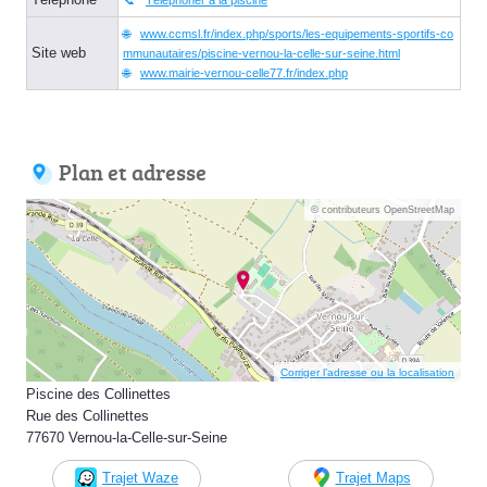
www.ccmsl.fr/index.php/sports/les-equipements-sportifs-co
Site web
mmunautaires/piscine-vernou-la-celle-sur-seine.html
www.mairie-vernou-celle77.fr/index.php
Plan et adresse
© contributeurs OpenStreetMap
Corriger l’adresse ou la localisation
Piscine des Collinettes
Rue des Collinettes
77670 Vernou-la-Celle-sur-Seine
Trajet Waze
Trajet Maps