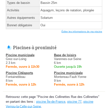
Types de bassin
Bassin 25m
Activités
Aquagym, leçons de natation, plongée
Autres équipements
Solarium
Bonnet obligatoire
Oui
Éditer les informations de ma piscine
Piscines à proximité
Piscine municipale
Base de loisirs
Grez-sur-Loing
Varennes-sur-Seine
2.3 km
6 km
Fermée, ouvre à 11h30
Ouverte jusqu'à 19h
Piscine Citésports
Piscine municipale
Fontainebleau
Montereau-Fault-Yonne
8 km
9 km
Fermée, ouvre à 12h
Fermée, ouvre à 12h
Retrouvez cette page "Piscine des Collinettes Rue des Collinettes"
en partant des liens :
piscine Île-de-France
,
piscine 77
,
piscine
Vernou-la-Celle-sur-Seine
.