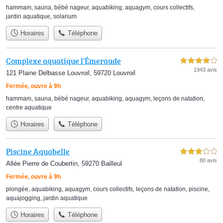
hammam
,
sauna
,
bébé nageur
,
aquabiking
,
aquagym
,
cours collectifs
,
jardin aquatique
,
solarium
Horaires
Téléphone
Complexe aquatique l'Émeraude
4,0 étoiles sur 5
1943 avis
121 Plaine Delbasse Louvroil, 59720 Louvroil
Fermée, ouvre à 9h
hammam
,
sauna
,
bébé nageur
,
aquabiking
,
aquagym
,
leçons de natation
,
centre aquatique
Horaires
Téléphone
Piscine Aquabelle
3,0 étoiles sur 5
80 avis
Allée Pierre de Coubertin, 59270 Bailleul
Fermée, ouvre à 9h
plongée
,
aquabiking
,
aquagym
,
cours collectifs
,
leçons de natation
,
piscine
,
aquajogging
,
jardin aquatique
Horaires
Téléphone