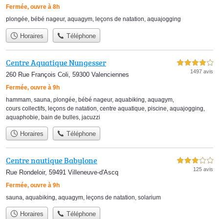
Fermée, ouvre à 8h
plongée
,
bébé nageur
,
aquagym
,
leçons de natation
,
aquajogging
Horaires
Téléphone
Centre Aquatique Nungesser
4,0 étoiles sur 5
1497 avis
260 Rue François Coli, 59300 Valenciennes
Fermée, ouvre à 9h
hammam
,
sauna
,
plongée
,
bébé nageur
,
aquabiking
,
aquagym
,
cours collectifs
,
leçons de natation
,
centre aquatique
,
piscine
,
aquajogging
,
aquaphobie
,
bain de bulles
,
jacuzzi
Horaires
Téléphone
Centre nautique Babylone
3,0 étoiles sur 5
125 avis
Rue Rondeloir, 59491 Villeneuve-d'Ascq
Fermée, ouvre à 9h
sauna
,
aquabiking
,
aquagym
,
leçons de natation
,
solarium
Horaires
Téléphone