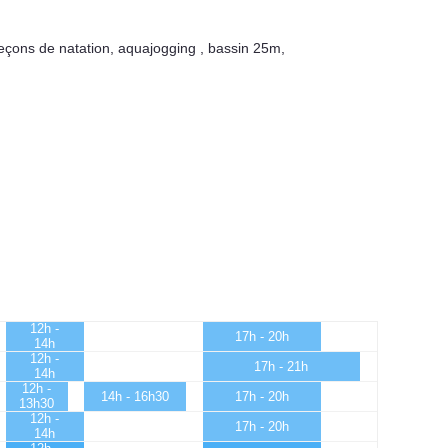
leçons de natation
,
aquajogging
,
bassin 25m
,
12h -
17h - 20h
14h
12h -
17h - 21h
14h
12h -
14h - 16h30
17h - 20h
13h30
12h -
17h - 20h
14h