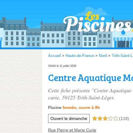
Accueil
>
Hauts-de-France
>
Nord
>
Trith-Saint-
Vérifié le 11 juillet 2026
Centre Aquatique M
Cette fiche présente "Centre Aquatique
curie
, 59125 Trith-Saint-Léger.
Piscine
fermée, ouvre à 8h
Ouvert le dimanche
(118)
3,0 étoiles sur 5
Rue Pierre et Marie Curie