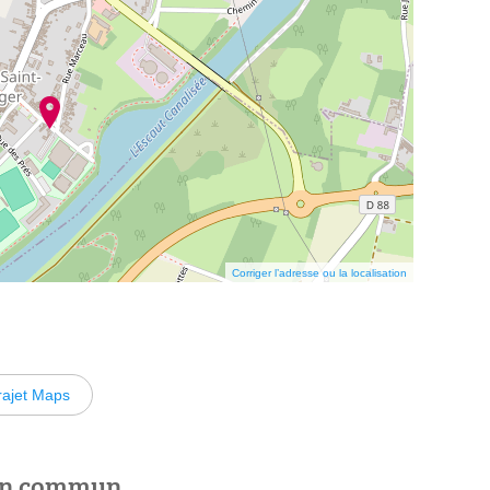
Corriger l’adresse ou la localisation
rajet Maps
 en commun