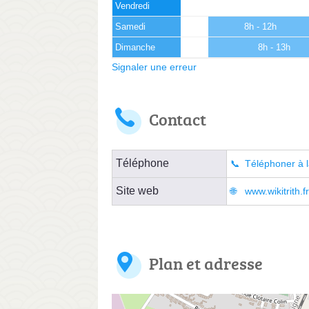
Vendredi
Samedi
8h - 12h
Dimanche
8h - 13h
Signaler une erreur
Contact
Téléphone
Téléphoner à l
Site web
www.wikitrith.f
Plan et adresse