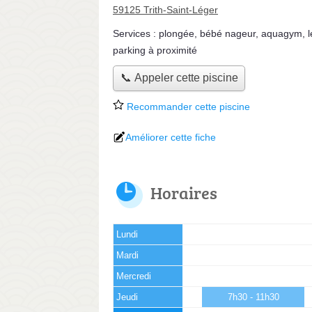
59125 Trith-Saint-Léger
Services :
plongée
,
bébé nageur
,
aquagym
,
parking à proximité
📞 Appeler cette piscine
Recommander cette piscine
Améliorer cette fiche
Horaires
Lundi
Mardi
Mercredi
Jeudi
7h30 - 11h30