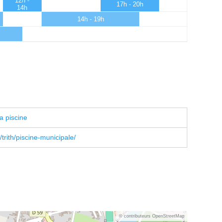
12h -
17h - 20h
14h
14h - 19h
a piscine
r/trith/piscine-municipale/
© contributeurs OpenStreetMap