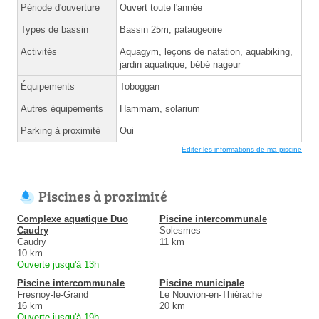
Période d'ouverture
Ouvert toute l'année
Types de bassin
Bassin 25m, pataugeoire
Activités
Aquagym, leçons de natation, aquabiking,
jardin aquatique, bébé nageur
Équipements
Toboggan
Autres équipements
Hammam, solarium
Parking à proximité
Oui
Éditer les informations de ma piscine
Piscines à proximité
Complexe aquatique Duo
Piscine intercommunale
Caudry
Solesmes
Caudry
11 km
10 km
Ouverte jusqu'à 13h
Piscine intercommunale
Piscine municipale
Fresnoy-le-Grand
Le Nouvion-en-Thiérache
16 km
20 km
Ouverte jusqu'à 19h