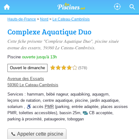
Hauts-de-France
>
Nord
>
Le Cateau-Cambrésis
Complexe Aquatique Duo
Cette fiche présente "Complexe Aquatique Duo", piscine située
avenue des essarts
, 59360 Le Cateau-Cambrésis.
Piscine
ouverte jusqu'à 13h
Ouvert le dimanche
4,0 étoiles sur 5
(578)
Avenue des Essarts
59360 Le Cateau-Cambrésis
Services :
hammam
,
bébé nageur
,
aquabiking
,
aquagym
,
leçons de natation
,
centre aquatique
,
piscine
,
jardin aquatique
,
solarium
,
accès
PMR
(parking, entrée adaptée, places assises
PMR, toilettes accessibles)
,
bassin 25m
,
CB acceptée
,
parking à proximité
,
pataugeoire
,
toboggan
📞 Appeler cette piscine