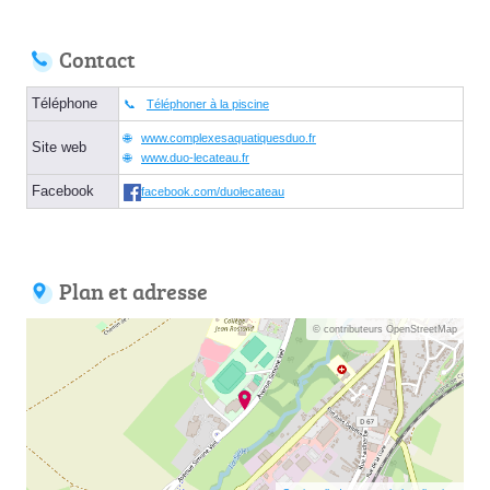
Contact
Téléphone
Téléphoner à la piscine
www.complexesaquatiquesduo.fr
Site web
www.duo-lecateau.fr
Facebook
facebook.com/duolecateau
Plan et adresse
© contributeurs OpenStreetMap