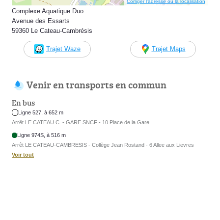
Corriger l’adresse ou la localisation
Complexe Aquatique Duo
Avenue des Essarts
59360 Le Cateau-Cambrésis
Trajet Waze
Trajet Maps
Venir en transports en commun
En bus
Ligne 527, à 652 m
Arrêt LE CATEAU C. - GARE SNCF - 10 Place de la Gare
Ligne 974S, à 516 m
Arrêt LE CATEAU-CAMBRESIS - Collège Jean Rostand - 6 Allee aux Lievres
Voir tout