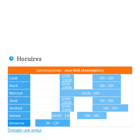
Horaires
Samedi prochain :
Jour férié (Assomption)
11h30 -
Lundi
16h - 20h
13h30
11h30 -
Mardi
16h - 20h
13h30
Mercredi
11h30 - 20h
11h30 -
Jeudi
16h - 20h
13h30
11h30 -
Vendredi
16h - 21h
13h30
Samedi
10h30 - 13h
14h - 18h
Dimanche
8h - 13h
Signaler une erreur