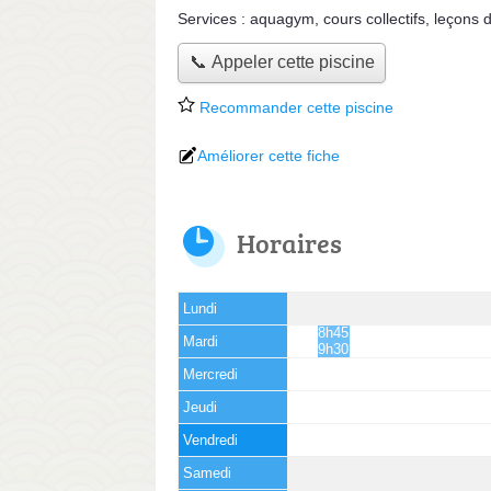
Services :
aquagym
,
cours collectifs
,
leçons d
📞 Appeler cette piscine
Recommander cette piscine
Améliorer cette fiche
Horaires
Lundi
8h45 -
Mardi
9h30
Mercredi
Jeudi
Vendredi
Samedi