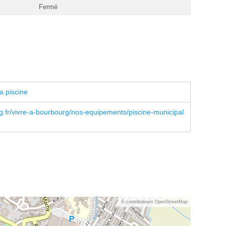
Fermé
a piscine
.fr/vivre-a-bourbourg/nos-equipements/piscine-municipal
© contributeurs OpenStreetMap