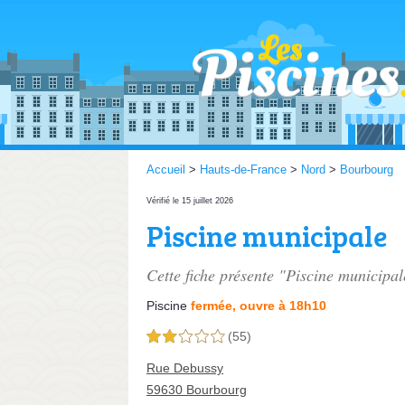
Accueil
>
Hauts-de-France
>
Nord
>
Bourbourg
Vérifié le 15 juillet 2026
Piscine municipale
Cette fiche présente "Piscine municipal
Piscine
fermée, ouvre à 18h10
(55)
2,0 étoiles sur 5
Rue Debussy
59630 Bourbourg