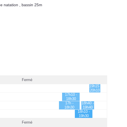
e natation
,
bassin 25m
Fermé
19h15 -
20h10
17h10 -
18h30
17h -
18h40 -
18h30
19h40
18h10 -
19h30
Fermé