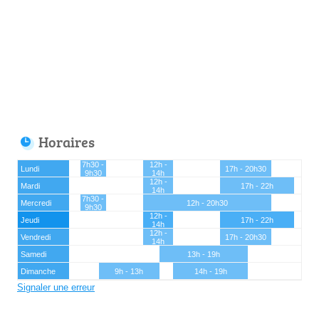
Horaires
7h30 -
12h -
Lundi
17h - 20h30
9h30
14h
12h -
Mardi
17h - 22h
14h
7h30 -
Mercredi
12h - 20h30
9h30
12h -
Jeudi
17h - 22h
14h
12h -
Vendredi
17h - 20h30
14h
Samedi
13h - 19h
Dimanche
9h - 13h
14h - 19h
Signaler une erreur