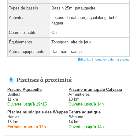
Types de bassin
Bassin 25m, pataugeoire
Activités
Leçons de natation, aquabiking, bébé
nageur
Cours collectifs
Oui
Équipements
Toboggan, aire de jeux
Autres équipements
Hammam, sauna
Éditer les informations de ma piscine
Piscines à proximité
Piscine Aquabelle
Piscine municipale Calyssia
Bailleul
Armentières
11 km
13 km
Ouverte jusqu'à 19h15
Ouverte jusqu'à 14h
Piscine municipale des Weppes
Centre aquatique
Herlies
Béthune
13 km
14 km
Fermée, ouvre à 12h
Ouverte jusqu'à 14h