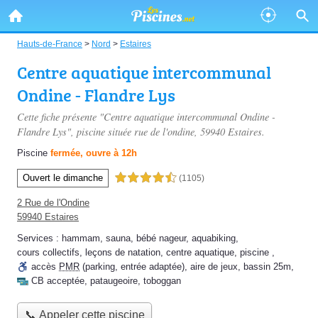
Hauts-de-France
>
Nord
>
Estaires
Centre aquatique intercommunal
Ondine - Flandre Lys
Cette fiche présente "Centre aquatique intercommunal Ondine -
Flandre Lys", piscine située
rue de l'ondine
, 59940 Estaires.
Piscine
fermée, ouvre à 12h
Ouvert le dimanche
4,5 étoiles sur 5
(1105)
2 Rue de l'Ondine
59940 Estaires
Services :
hammam
,
sauna
,
bébé nageur
,
aquabiking
,
cours collectifs
,
leçons de natation
,
centre aquatique
,
piscine
,
accès
PMR
(parking, entrée adaptée)
,
aire de jeux
,
bassin 25m
,
CB acceptée
,
pataugeoire
,
toboggan
📞 Appeler cette piscine