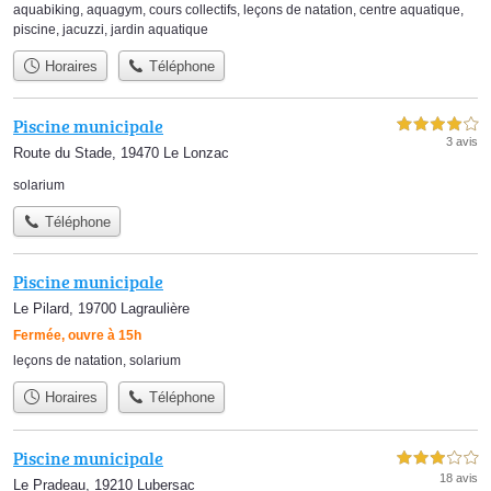
aquabiking
,
aquagym
,
cours collectifs
,
leçons de natation
,
centre aquatique
,
piscine
,
jacuzzi
,
jardin aquatique
Horaires
Téléphone
Piscine municipale
4,0 étoiles sur 5
3 avis
Route du Stade, 19470 Le Lonzac
solarium
Téléphone
Piscine municipale
Le Pilard, 19700 Lagraulière
Fermée, ouvre à 15h
leçons de natation
,
solarium
Horaires
Téléphone
Piscine municipale
3,0 étoiles sur 5
18 avis
Le Pradeau, 19210 Lubersac