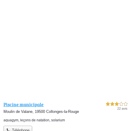
Piscine municipale
3,0 étoiles sur 5
22 avis
Moulin de Valane, 19500 Collonges-la-Rouge
aquagym
,
leçons de natation
,
solarium
Téléphone