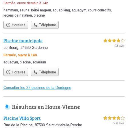
Fermée, ouvre demain à 14h
hammam
,
sauna
,
bébé nageur
,
aquabiking
,
aquagym
,
cours collectifs
,
leçons de natation
,
piscine
Horaires
Téléphone
Piscine municipale
4,0 étoiles sur 5
93 avis
Le Bourg, 24680 Gardonne
Fermée, ouvre à 14h
aquagym
,
piscine
,
solarium
Horaires
Téléphone
Consulter les 27 piscines de la Dordogne
Résultats en Haute-Vienne
Piscine Villa Sport
4,0 étoiles sur 5
556 avis
Rue de la Piscine, 87500 Saint-Yrieix-la-Perche