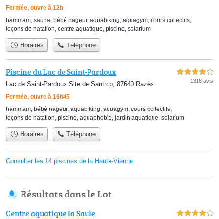
Fermée, ouvre à 12h
hammam
,
sauna
,
bébé nageur
,
aquabiking
,
aquagym
,
cours collectifs
,
leçons de natation
,
centre aquatique
,
piscine
,
solarium
Horaires
Téléphone
Piscine du Lac de Saint-Pardoux
4,0 étoiles sur 5
1316 avis
Lac de Saint-Pardoux Site de Santrop, 87640 Razès
Fermée, ouvre à 16h45
hammam
,
bébé nageur
,
aquabiking
,
aquagym
,
cours collectifs
,
leçons de natation
,
piscine
,
aquaphobie
,
jardin aquatique
,
solarium
Horaires
Téléphone
Consulter les 14 piscines de la Haute-Vienne
Résultats dans le Lot
Centre aquatique la Saule
4,0 étoiles sur 5