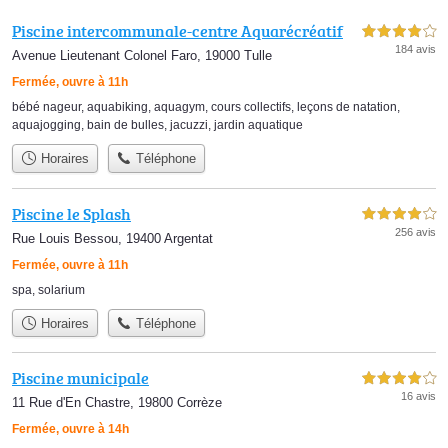
Piscine intercommunale-centre Aquarécréatif
4,0 étoiles sur 5
184 avis
Avenue Lieutenant Colonel Faro, 19000 Tulle
Fermée, ouvre à 11h
bébé nageur
,
aquabiking
,
aquagym
,
cours collectifs
,
leçons de natation
,
aquajogging
,
bain de bulles
,
jacuzzi
,
jardin aquatique
Horaires
Téléphone
Piscine le Splash
4,0 étoiles sur 5
256 avis
Rue Louis Bessou, 19400 Argentat
Fermée, ouvre à 11h
spa
,
solarium
Horaires
Téléphone
Piscine municipale
4,0 étoiles sur 5
16 avis
11 Rue d'En Chastre, 19800 Corrèze
Fermée, ouvre à 14h