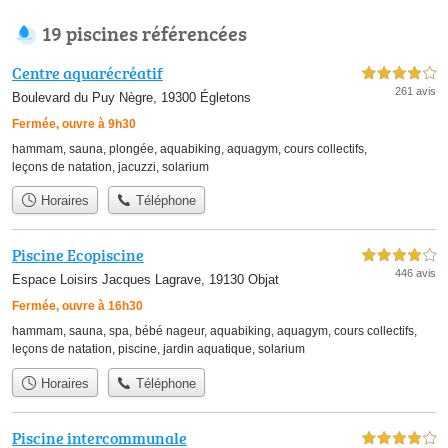
19 piscines référencées
Centre aquarécréatif
4,0 étoiles sur 5
261 avis
Boulevard du Puy Nègre, 19300 Égletons
Fermée, ouvre à 9h30
hammam
,
sauna
,
plongée
,
aquabiking
,
aquagym
,
cours collectifs
,
leçons de natation
,
jacuzzi
,
solarium
Horaires
Téléphone
Piscine Ecopiscine
4,0 étoiles sur 5
446 avis
Espace Loisirs Jacques Lagrave, 19130 Objat
Fermée, ouvre à 16h30
hammam
,
sauna
,
spa
,
bébé nageur
,
aquabiking
,
aquagym
,
cours collectifs
,
leçons de natation
,
piscine
,
jardin aquatique
,
solarium
Horaires
Téléphone
Piscine intercommunale
4,0 étoiles sur 5