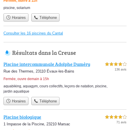
Fermée, ouvre à 11h
piscine
,
solarium
Horaires
Téléphone
Consulter les 16 piscines du Cantal
Résultats dans la Creuse
Piscine intercommunale Adolphe Duméry
4,0 étoiles sur 5
136 avis
Rue des Thermes, 23110 Évaux-les-Bains
Fermée, ouvre demain à 15h
aquabiking
,
aquagym
,
cours collectifs
,
leçons de natation
,
piscine
,
jardin aquatique
Horaires
Téléphone
Piscine biologique
4,0 étoiles sur 5
71 avis
1 Impasse de la Piscine, 23210 Marsac