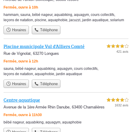
Fermée, ouvre à 10h
hammam
,
sauna
,
bébé nageur
,
aquabiking
,
aquagym
,
cours collectifs
,
leçons de natation
,
piscine
,
aquaphobie
,
jacuzzi
,
jardin aquatique
,
solarium
Horaires
Téléphone
Piscine municipale Val d'Alliers Comté
4,0 étoiles sur 5
421 avis
Rue de Vignolat, 63270 Longues
Fermée, ouvre à 12h
sauna
,
bébé nageur
,
aquabiking
,
aquagym
,
cours collectifs
,
leçons de natation
,
aquaphobie
,
jardin aquatique
Horaires
Téléphone
Centre aquatique
4,0 étoiles sur 5
1632 avis
Avenue de la 1ère Armée Rhin Danube, 63400 Chamalières
Fermée, ouvre à 11h30
bébé nageur
,
aquabiking
,
aquagym
,
aquaphobie