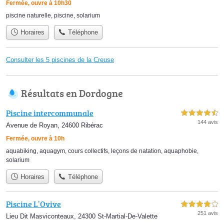
Fermée, ouvre à 10h30
piscine naturelle
,
piscine
,
solarium
Horaires
Téléphone
Consulter les 5 piscines de la Creuse
Résultats en Dordogne
Piscine intercommunale
4,5 étoiles sur 5
144 avis
Avenue de Royan, 24600 Ribérac
Fermée, ouvre à 10h
aquabiking
,
aquagym
,
cours collectifs
,
leçons de natation
,
aquaphobie
,
solarium
Horaires
Téléphone
Piscine L’Ovive
4,0 étoiles sur 5
251 avis
Lieu Dit Masviconteaux, 24300 St-Martial-De-Valette