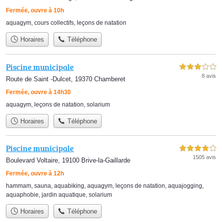
Fermée, ouvre à 10h
aquagym
,
cours collectifs
,
leçons de natation
Horaires
Téléphone
Piscine municipale
3,0 étoiles sur 5
8 avis
Route de Saint -Dulcet, 19370 Chamberet
Fermée, ouvre à 14h30
aquagym
,
leçons de natation
,
solarium
Horaires
Téléphone
Piscine municipale
4,0 étoiles sur 5
1505 avis
Boulevard Voltaire, 19100 Brive-la-Gaillarde
Fermée, ouvre à 12h
hammam
,
sauna
,
aquabiking
,
aquagym
,
leçons de natation
,
aquajogging
,
aquaphobie
,
jardin aquatique
,
solarium
Horaires
Téléphone