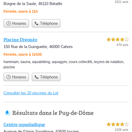
1521 avis
Borgne de la Saule, 46110 Bétaille
Fermée, ouvre à 11h
Horaires
Téléphone
Piscine Divonéo
4,0 étoiles sur 5
470 avis
150 Rue de la Guinguette, 46000 Cahors
Fermée, ouvre à 11h30
hammam
,
sauna
,
aquabiking
,
aquagym
,
cours collectifs
,
leçons de natation
,
piscine
Horaires
Téléphone
Consulter les 20 piscines du Lot
Résultats dans le Puy-de-Dôme
Centre aqualudique
4,0 étoiles sur 5
1026 avis
Avenue de l'Union Soviétique, 63500 Issoire