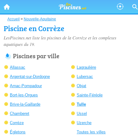
Accueil
>
Nouvelle-Aquitaine
Piscine en Corrèze
LesPiscines.net liste les
piscines de la Corrèze
et les complexes
aquatiques du 19.
Piscines par ville
Allassac
Lagraulière
Argentat-sur-Dordogne
Lubersac
Arnac-Pompadour
Objat
Bort-les-Orgues
Sainte-Féréole
Brive-la-Gaillarde
Tulle
Chamberet
Ussel
Corrèze
Uzerche
Égletons
Toutes les villes