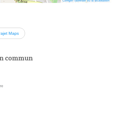
Corriger l’adresse ou la localisation
rajet Maps
 en commun
re