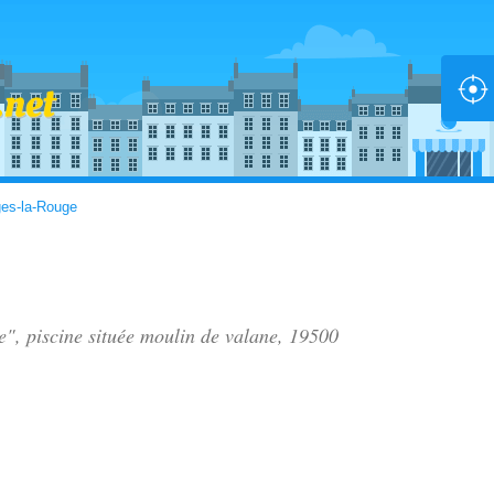
ges-la-Rouge
e", piscine située
moulin de valane
, 19500