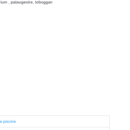
rium
,
pataugeoire
,
toboggan
a piscine