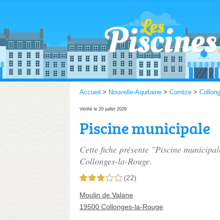
Accueil
>
Nouvelle-Aquitaine
>
Corrèze
>
Collon
Vérifié le 20 juillet 2026
Piscine municipale
Cette fiche présente "Piscine municipal
Collonges-la-Rouge.
(22)
3,0 étoiles sur 5
Moulin de Valane
19500 Collonges-la-Rouge