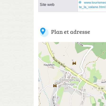
www.tourismec
Site web
te_la_valane.html
Plan et adresse