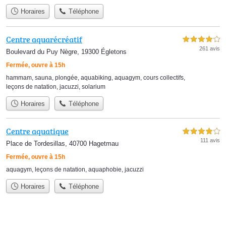
Horaires
Téléphone
Centre aquarécréatif
4,0 étoiles sur 5
261 avis
Boulevard du Puy Nègre, 19300 Égletons
Fermée, ouvre à 15h
hammam
,
sauna
,
plongée
,
aquabiking
,
aquagym
,
cours collectifs
,
leçons de natation
,
jacuzzi
,
solarium
Horaires
Téléphone
Centre aquatique
4,0 étoiles sur 5
111 avis
Place de Tordesillas, 40700 Hagetmau
Fermée, ouvre à 15h
aquagym
,
leçons de natation
,
aquaphobie
,
jacuzzi
Horaires
Téléphone