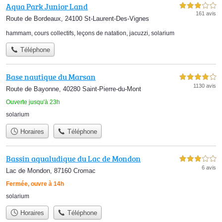
Aqua Park Junior Land
3,0 étoiles sur 5
161 avis
Route de Bordeaux, 24100 St-Laurent-Des-Vignes
hammam
,
cours collectifs
,
leçons de natation
,
jacuzzi
,
solarium
Téléphone
Base nautique du Marsan
4,0 étoiles sur 5
1130 avis
Route de Bayonne, 40280 Saint-Pierre-du-Mont
Ouverte jusqu'à 23h
solarium
Horaires
Téléphone
Bassin aqualudique du Lac de Mondon
3,0 étoiles sur 5
6 avis
Lac de Mondon, 87160 Cromac
Fermée, ouvre à 14h
solarium
Horaires
Téléphone