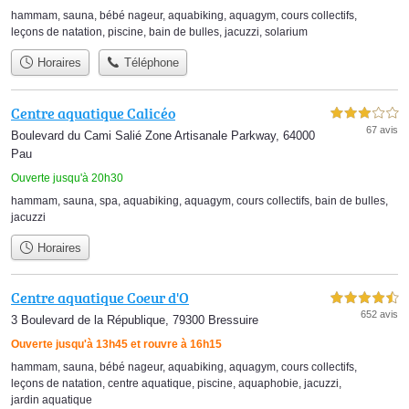
hammam
,
sauna
,
bébé nageur
,
aquabiking
,
aquagym
,
cours collectifs
,
leçons de natation
,
piscine
,
bain de bulles
,
jacuzzi
,
solarium
Horaires
Téléphone
Centre aquatique Calicéo
3,0 étoiles sur 5
67 avis
Boulevard du Cami Salié Zone Artisanale Parkway, 64000
Pau
Ouverte jusqu'à 20h30
hammam
,
sauna
,
spa
,
aquabiking
,
aquagym
,
cours collectifs
,
bain de bulles
,
jacuzzi
Horaires
Centre aquatique Coeur d'O
4,5 étoiles sur 5
652 avis
3 Boulevard de la République, 79300 Bressuire
Ouverte jusqu'à 13h45 et rouvre à 16h15
hammam
,
sauna
,
bébé nageur
,
aquabiking
,
aquagym
,
cours collectifs
,
leçons de natation
,
centre aquatique
,
piscine
,
aquaphobie
,
jacuzzi
,
jardin aquatique