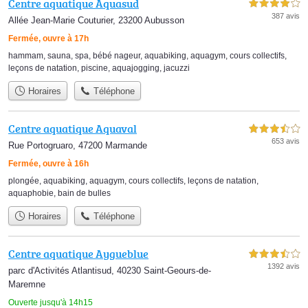
Centre aquatique Aquasud
4,0 étoiles sur 5
387 avis
Allée Jean-Marie Couturier, 23200 Aubusson
Fermée, ouvre à 17h
hammam
,
sauna
,
spa
,
bébé nageur
,
aquabiking
,
aquagym
,
cours collectifs
,
leçons de natation
,
piscine
,
aquajogging
,
jacuzzi
Horaires
Téléphone
Centre aquatique Aquaval
3,5 étoiles sur 5
653 avis
Rue Portogruaro, 47200 Marmande
Fermée, ouvre à 16h
plongée
,
aquabiking
,
aquagym
,
cours collectifs
,
leçons de natation
,
aquaphobie
,
bain de bulles
Horaires
Téléphone
Centre aquatique Aygueblue
3,5 étoiles sur 5
1392 avis
parc d'Activités Atlantisud, 40230 Saint-Geours-de-
Maremne
Ouverte jusqu'à 14h15