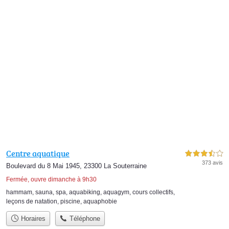
Centre aquatique
3,5 étoiles sur 5
373 avis
Boulevard du 8 Mai 1945, 23300 La Souterraine
Fermée, ouvre dimanche à 9h30
hammam
,
sauna
,
spa
,
aquabiking
,
aquagym
,
cours collectifs
,
leçons de natation
,
piscine
,
aquaphobie
Horaires
Téléphone