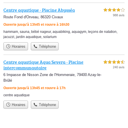
Centre aquatique - Piscine Abysséa
4,0 étoiles sur 5
988 avis
Route Fond d'Orveau, 86320 Civaux
Ouverte jusqu'à 13h45 et rouvre à 16h30
hammam
,
sauna
,
bébé nageur
,
aquabiking
,
aquagym
,
leçons de natation
,
jacuzzi
,
jardin aquatique
,
solarium
Horaires
Téléphone
Centre aquatique Aqua Severa - Piscine
4,5 étoiles sur 5
intercommunautaire
240 avis
6 Impasse de Nisson Zone de l'Hommeraie, 79400 Azay-le-
Brûlé
Ouverte jusqu'à 13h45 et rouvre à 17h
centre aquatique
Horaires
Téléphone