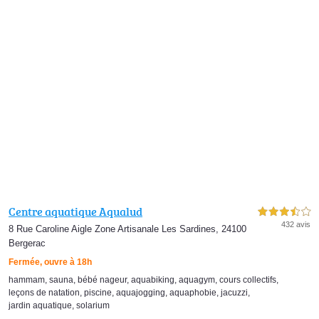
Centre aquatique Aqualud
3,5 étoiles sur 5
432 avis
8 Rue Caroline Aigle Zone Artisanale Les Sardines, 24100
Bergerac
Fermée, ouvre à 18h
hammam
,
sauna
,
bébé nageur
,
aquabiking
,
aquagym
,
cours collectifs
,
leçons de natation
,
piscine
,
aquajogging
,
aquaphobie
,
jacuzzi
,
jardin aquatique
,
solarium