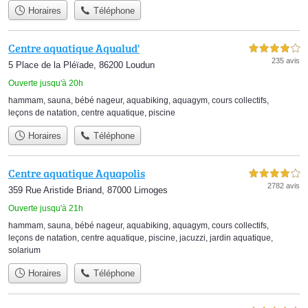
Horaires
Téléphone
Centre aquatique Aqualud'
4,0 étoiles sur 5
235 avis
5 Place de la Pléïade, 86200 Loudun
Ouverte jusqu'à 20h
hammam
,
sauna
,
bébé nageur
,
aquabiking
,
aquagym
,
cours collectifs
,
leçons de natation
,
centre aquatique
,
piscine
Horaires
Téléphone
Centre aquatique Aquapolis
4,0 étoiles sur 5
2782 avis
359 Rue Aristide Briand, 87000 Limoges
Ouverte jusqu'à 21h
hammam
,
sauna
,
bébé nageur
,
aquabiking
,
aquagym
,
cours collectifs
,
leçons de natation
,
centre aquatique
,
piscine
,
jacuzzi
,
jardin aquatique
,
solarium
Horaires
Téléphone