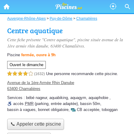
Auvergne-Rhône-Alpes
>
Puy-de-Dôme
>
Chamalières
Centre aquatique
Cette fiche présente "Centre aquatique", piscine située
avenue de la
1ère armée rhin danube
, 63400 Chamalières.
Piscine
fermée, ouvre à 9h
Ouvert le dimanche
Une personne
recommande
cette piscine.
4,0 étoiles sur 5
(1632)
Avenue de la 1ère Armée Rhin Danube
63400 Chamalières
Services :
bébé nageur
,
aquabiking
,
aquagym
,
aquaphobie
,
accès
PMR
(parking, entrée adaptée)
,
bassin 50m
,
bassin à vagues
,
bonnet obligatoire
,
CB acceptée
,
toboggan
📞 Appeler cette piscine