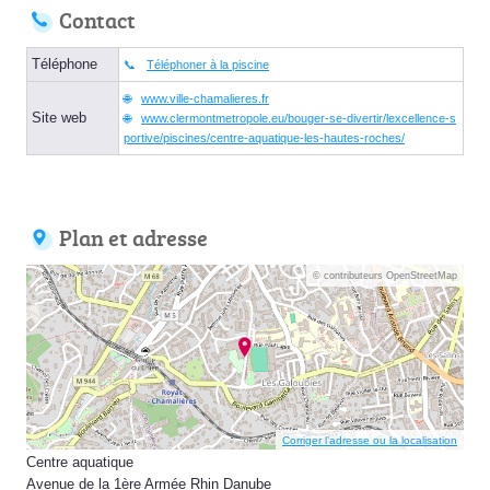
Contact
Téléphone
Téléphoner à la piscine
www.ville-chamalieres.fr
Site web
www.clermontmetropole.eu/bouger-se-divertir/lexcellence-s
portive/piscines/centre-aquatique-les-hautes-roches/
Plan et adresse
© contributeurs OpenStreetMap
Corriger l’adresse ou la localisation
Centre aquatique
Avenue de la 1ère Armée Rhin Danube