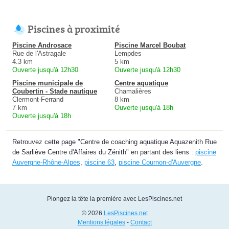
Piscines à proximité
Piscine Androsace
Piscine Marcel Boubat
Rue de l'Astragale
Lempdes
4.3 km
5 km
Ouverte jusqu'à 12h30
Ouverte jusqu'à 12h30
Piscine municipale de
Centre aquatique
Coubertin - Stade nautique
Chamalières
Clermont-Ferrand
8 km
7 km
Ouverte jusqu'à 18h
Ouverte jusqu'à 18h
Retrouvez cette page "Centre de coaching aquatique Aquazenith Rue
de Sarliève Centre d'Affaires du Zénith" en partant des liens :
piscine
Auvergne-Rhône-Alpes
,
piscine 63
,
piscine Cournon-d'Auvergne
.
Plongez la tête la première avec LesPiscines.net
© 2026
LesPiscines.net
Mentions légales
-
Contact