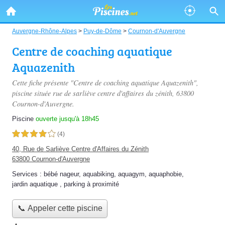
Auvergne-Rhône-Alpes
>
Puy-de-Dôme
>
Cournon-d'Auvergne
Centre de coaching aquatique
Aquazenith
Cette fiche présente "Centre de coaching aquatique Aquazenith",
piscine située
rue de sarliève centre d'affaires du zénith
, 63800
Cournon-d'Auvergne.
Piscine
ouverte jusqu'à 18h45
4,0 étoiles sur 5
(4)
40, Rue de Sarliève Centre d'Affaires du Zénith
63800 Cournon-d'Auvergne
Services :
bébé nageur
,
aquabiking
,
aquagym
,
aquaphobie
,
jardin aquatique
,
parking à proximité
📞 Appeler cette piscine