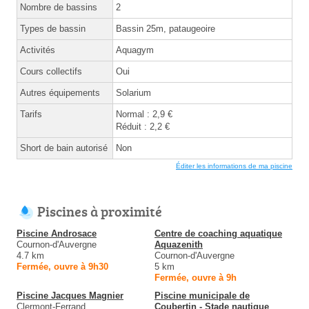
Nombre de bassins
2
Types de bassin
Bassin 25m, pataugeoire
Activités
Aquagym
Cours collectifs
Oui
Autres équipements
Solarium
Tarifs
Normal : 2,9 €
Réduit : 2,2 €
Short de bain autorisé
Non
Éditer les informations de ma piscine
Piscines à proximité
Piscine Androsace
Centre de coaching aquatique
Cournon-d'Auvergne
Aquazenith
4.7 km
Cournon-d'Auvergne
Fermée, ouvre à 9h30
5 km
Fermée, ouvre à 9h
Piscine Jacques Magnier
Piscine municipale de
Clermont-Ferrand
Coubertin - Stade nautique