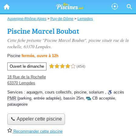
Auvergne-Rhône-Alpes
>
Puy-de-Dôme
>
Lempdes
Piscine Marcel Boubat
Cette fiche présente "Piscine Marcel Boubat", piscine située
rue de la
rochelle
, 63370 Lempdes.
Piscine
fermée, ouvre à 12h
Ouvert le dimanche
4,0 étoiles sur 5
(454)
18 Rue de la Rochelle
63370 Lempdes
Services :
aquagym
,
cours collectifs
,
piscine
,
solarium
,
accès
PMR
(parking, entrée adaptée)
,
bassin 25m
,
CB acceptée
,
pataugeoire
📞 Appeler cette piscine
Recommander cette piscine