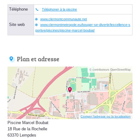
Téléphone
Téléphoner à la piscine
www.clermontcommunaute.net
Site web
www.clermontmetropole.eu/bouger-se-divertir/lexcellence-s
portive/piscines/piscine-marcel-boubat/
Plan et adresse
© contributeurs OpenStreetMap
Corriger l’adresse ou la localisation
Piscine Marcel Boubat
18 Rue de la Rochelle
63370 Lempdes