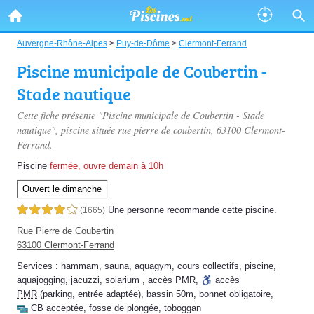
Auvergne-Rhône-Alpes
>
Puy-de-Dôme
>
Clermont-Ferrand
Piscine municipale de Coubertin -
Stade nautique
Cette fiche présente "Piscine municipale de Coubertin - Stade
nautique", piscine située
rue pierre de coubertin
, 63100 Clermont-
Ferrand.
Piscine
fermée, ouvre demain à 10h
Ouvert le dimanche
Une personne
recommande
cette piscine.
4,0 étoiles sur 5
(1665)
Rue Pierre de Coubertin
63100 Clermont-Ferrand
Services :
hammam
,
sauna
,
aquagym
,
cours collectifs
,
piscine
,
aquajogging
,
jacuzzi
,
solarium
,
accès PMR
,
accès
PMR
(parking, entrée adaptée)
,
bassin 50m
,
bonnet obligatoire
,
CB acceptée
,
fosse de plongée
,
toboggan