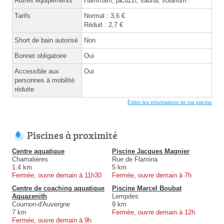
Autres équipements
Hammam, jacuzzi, sauna, solarium
Tarifs
Normal : 3,6 €
Réduit : 2,7 €
Short de bain autorisé
Non
Bonnet obligatoire
Oui
Accessible aux
Oui
personnes à mobilité
réduite
Éditer les informations de ma piscine
Piscines à proximité
Centre aquatique
Piscine Jacques Magnier
Chamalières
Rue de Flamina
1.4 km
5 km
Fermée, ouvre demain à 11h30
Fermée, ouvre demain à 7h
Centre de coaching aquatique
Piscine Marcel Boubat
Aquazenith
Lempdes
Cournon-d'Auvergne
9 km
7 km
Fermée, ouvre demain à 12h
Fermée, ouvre demain à 9h