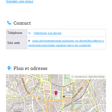
Signaler une erreur
Contact
Téléphone
Téléphoner à la piscine
www.clermontmetropole.eu/bouger-se-divertir/lexcellence-s
Site web
portive/piscines/stade-nautique-pierre-de-coubertin/
Plan et adresse
© contributeurs OpenStreetMap