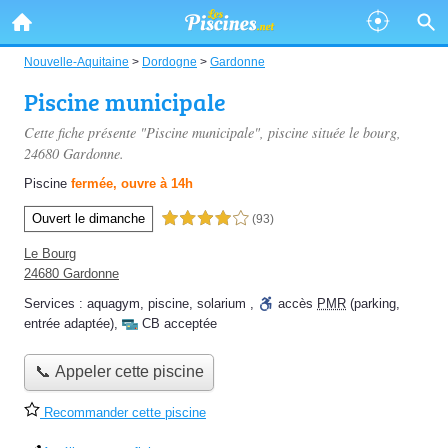
Nouvelle-Aquitaine
>
Dordogne
>
Gardonne
Piscine municipale
Cette fiche présente "Piscine municipale", piscine située
le bourg
,
24680 Gardonne.
Piscine
fermée, ouvre à 14h
Ouvert le dimanche
4,0 étoiles sur 5
(93)
Le Bourg
24680 Gardonne
Services :
aquagym
,
piscine
,
solarium
,
accès
PMR
(parking,
entrée adaptée)
,
CB acceptée
📞 Appeler cette piscine
Recommander cette piscine