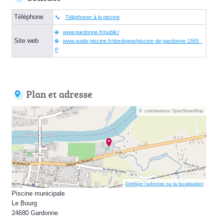
Téléphone
Téléphoner à la piscine
www.gardonne.fr/public/
Site web
www.guide-piscine.fr/dordogne/piscine-de-gardonne-1565_
P
Plan et adresse
© contributeurs OpenStreetMap
Corriger l’adresse ou la localisation
Piscine municipale
Le Bourg
24680 Gardonne