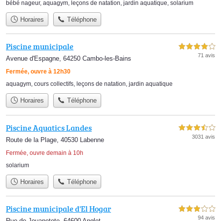
bébé nageur
,
aquagym
,
leçons de natation
,
jardin aquatique
,
solarium
Horaires
Téléphone
Piscine municipale
4,0 étoiles sur 5
71 avis
Avenue d'Espagne, 64250 Cambo-les-Bains
Fermée, ouvre à 12h30
aquagym
,
cours collectifs
,
leçons de natation
,
jardin aquatique
Horaires
Téléphone
Piscine Aquatics Landes
3,5 étoiles sur 5
3031 avis
Route de la Plage, 40530 Labenne
Fermée, ouvre demain à 10h
solarium
Horaires
Téléphone
Piscine municipale d'El Hogar
3,0 étoiles sur 5
94 avis
Rue de Jouanetote, 64600 Anglet