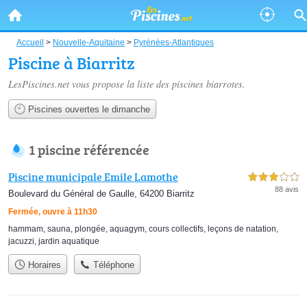
Accueil
>
Nouvelle-Aquitaine
>
Pyrénées-Atlantiques
Piscine à Biarritz
LesPiscines.net vous propose la liste des
piscines biarrotes
.
Piscines ouvertes le dimanche
1 piscine référencée
Piscine municipale Emile Lamothe
3,0 étoiles sur 5
88 avis
Boulevard du Général de Gaulle, 64200 Biarritz
Fermée, ouvre à 11h30
hammam
,
sauna
,
plongée
,
aquagym
,
cours collectifs
,
leçons de natation
,
jacuzzi
,
jardin aquatique
Horaires
Téléphone