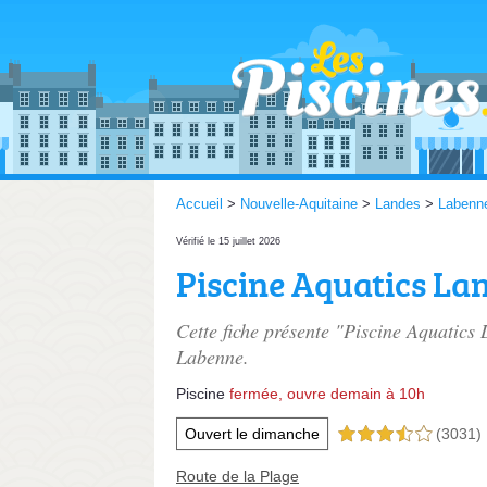
Accueil
>
Nouvelle-Aquitaine
>
Landes
>
Labenn
Vérifié le 15 juillet 2026
Piscine Aquatics La
Cette fiche présente "Piscine Aquatics 
Labenne.
Piscine
fermée, ouvre demain à 10h
Ouvert le dimanche
(3031)
3,5 étoiles sur 5
Route de la Plage