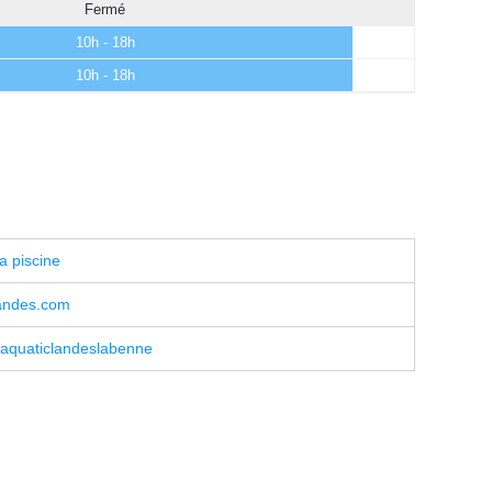
Fermé
10h - 18h
10h - 18h
a piscine
andes.com
aquaticlandeslabenne