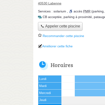
40530 Labenne
Services :
solarium
,
accès
PMR
(parking,
CB acceptée
,
parking à proximité
,
pataug
📞 Appeler cette piscine
Recommander cette piscine
Améliorer cette fiche
Horaires
Lundi
Mardi
Mercredi
Jeudi