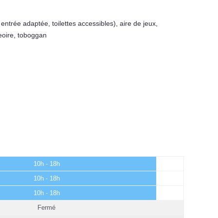
 entrée adaptée, toilettes accessibles)
,
aire de jeux
,
eoire
,
toboggan
10h - 18h
10h - 18h
10h - 18h
Fermé