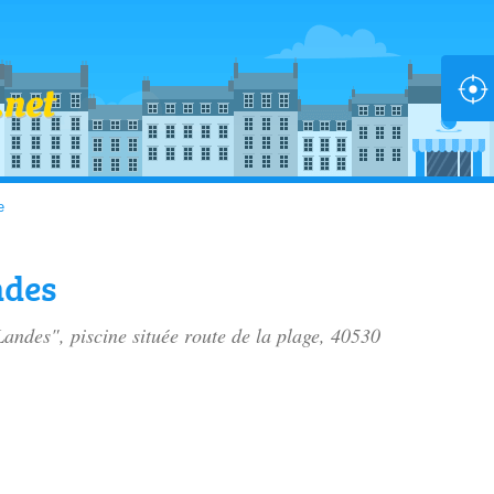
e
ndes
Landes", piscine située
route de la plage
, 40530