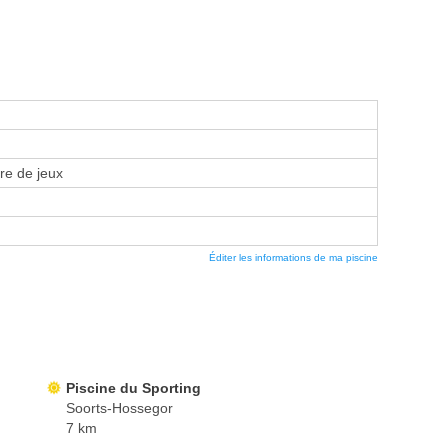
re de jeux
Éditer les informations de ma piscine
Piscine du Sporting
Soorts-Hossegor
7 km