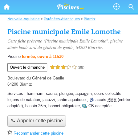
Nouvelle-Aquitaine
>
Pyrénées-Atlantiques
>
Biarritz
Piscine municipale Emile Lamothe
Cette fiche présente "Piscine municipale Emile Lamothe", piscine
située
boulevard du général de gaulle
, 64200 Biarritz.
Piscine
fermée, ouvre à 11h30
Ouvert le dimanche
3,0 étoiles sur 5
(88)
Boulevard du Général de Gaulle
64200 Biarritz
Services :
hammam
,
sauna
,
plongée
,
aquagym
,
cours collectifs
,
leçons de natation
,
jacuzzi
,
jardin aquatique
,
accès
PMR
(entrée
adaptée)
,
bassin 25m
,
bonnet obligatoire
,
CB acceptée
📞 Appeler cette piscine
Recommander cette piscine