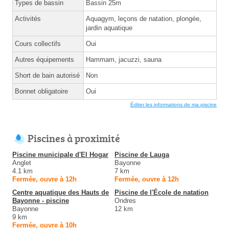
Types de bassin
Bassin 25m
Activités
Aquagym, leçons de natation, plongée,
jardin aquatique
Cours collectifs
Oui
Autres équipements
Hammam, jacuzzi, sauna
Short de bain autorisé
Non
Bonnet obligatoire
Oui
Éditer les informations de ma piscine
Piscines à proximité
Piscine municipale d'El Hogar
Piscine de Lauga
Anglet
Bayonne
4.1 km
7 km
Fermée, ouvre à 12h
Fermée, ouvre à 12h
Centre aquatique des Hauts de
Piscine de l'École de natation
Bayonne - piscine
Ondres
Bayonne
12 km
9 km
Fermée, ouvre à 10h