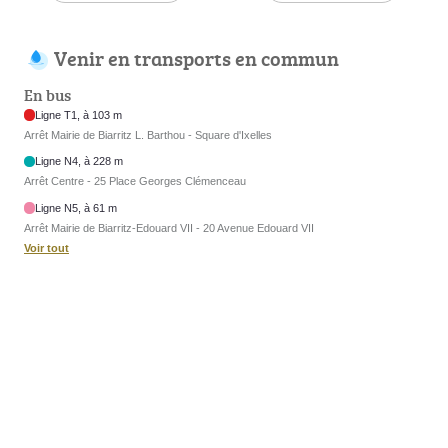
Venir en transports en commun
En bus
Ligne T1, à 103 m
Arrêt Mairie de Biarritz L. Barthou - Square d'Ixelles
Ligne N4, à 228 m
Arrêt Centre - 25 Place Georges Clémenceau
Ligne N5, à 61 m
Arrêt Mairie de Biarritz-Edouard VII - 20 Avenue Edouard VII
Voir tout