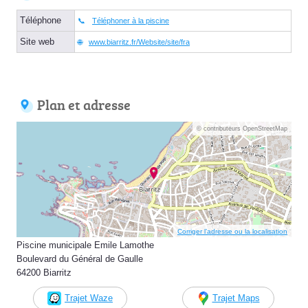
Téléphone
Téléphoner à la piscine
Site web
www.biarritz.fr/Website/site/fra
Plan et adresse
© contributeurs OpenStreetMap
Corriger l’adresse ou la localisation
Piscine municipale Emile Lamothe
Boulevard du Général de Gaulle
64200 Biarritz
Trajet Waze
Trajet Maps