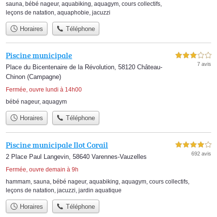
sauna
,
bébé nageur
,
aquabiking
,
aquagym
,
cours collectifs
,
leçons de natation
,
aquaphobie
,
jacuzzi
Horaires
Téléphone
Piscine municipale
3,0 étoiles sur 5
7 avis
Place du Bicentenaire de la Révolution, 58120 Château-
Chinon (Campagne)
Fermée, ouvre lundi à 14h00
bébé nageur
,
aquagym
Horaires
Téléphone
Piscine municipale Ilot Corail
4,0 étoiles sur 5
692 avis
2 Place Paul Langevin, 58640 Varennes-Vauzelles
Fermée, ouvre demain à 9h
hammam
,
sauna
,
bébé nageur
,
aquabiking
,
aquagym
,
cours collectifs
,
leçons de natation
,
jacuzzi
,
jardin aquatique
Horaires
Téléphone