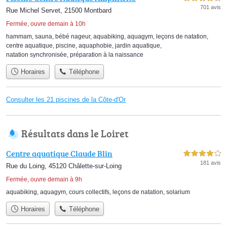
701 avis
Rue Michel Servet, 21500 Montbard
Fermée, ouvre demain à 10h
hammam
,
sauna
,
bébé nageur
,
aquabiking
,
aquagym
,
leçons de natation
,
centre aquatique
,
piscine
,
aquaphobie
,
jardin aquatique
,
natation synchronisée
,
préparation à la naissance
Horaires
Téléphone
Consulter les 21 piscines de la Côte-d'Or
Résultats dans le Loiret
Centre aquatique Claude Blin
4,0 étoiles sur 5
181 avis
Rue du Loing, 45120 Châlette-sur-Loing
Fermée, ouvre demain à 9h
aquabiking
,
aquagym
,
cours collectifs
,
leçons de natation
,
solarium
Horaires
Téléphone