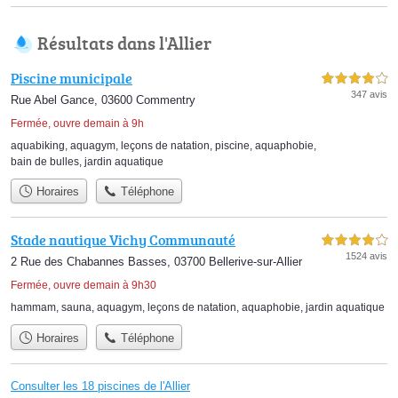
Résultats dans l'Allier
Piscine municipale
4,0 étoiles sur 5
347 avis
Rue Abel Gance, 03600 Commentry
Fermée, ouvre demain à 9h
aquabiking
,
aquagym
,
leçons de natation
,
piscine
,
aquaphobie
,
bain de bulles
,
jardin aquatique
Horaires
Téléphone
Stade nautique Vichy Communauté
4,0 étoiles sur 5
1524 avis
2 Rue des Chabannes Basses, 03700 Bellerive-sur-Allier
Fermée, ouvre demain à 9h30
hammam
,
sauna
,
aquagym
,
leçons de natation
,
aquaphobie
,
jardin aquatique
Horaires
Téléphone
Consulter les 18 piscines de l'Allier