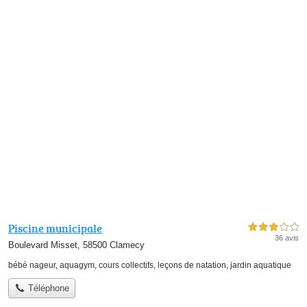
Piscine municipale
3,0 étoiles sur 5
36 avis
Boulevard Misset, 58500 Clamecy
bébé nageur
,
aquagym
,
cours collectifs
,
leçons de natation
,
jardin aquatique
Téléphone