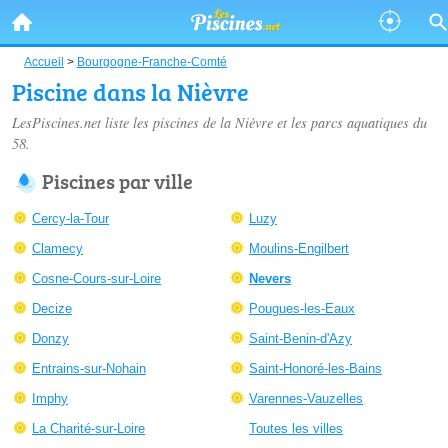
Accueil
>
Bourgogne-Franche-Comté
Piscine dans la Nièvre
LesPiscines.net liste les
piscines de la Nièvre
et les parcs aquatiques du
58.
Piscines par ville
Cercy-la-Tour
Luzy
Clamecy
Moulins-Engilbert
Cosne-Cours-sur-Loire
Nevers
Decize
Pougues-les-Eaux
Donzy
Saint-Benin-d'Azy
Entrains-sur-Nohain
Saint-Honoré-les-Bains
Imphy
Varennes-Vauzelles
La Charité-sur-Loire
Toutes les villes