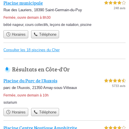
Piscine municipale
4,0 étoiles sur 5
248 avis
Rue des Lauriers, 18390 Saint-Germain-du-Puy
Fermée, ouvre demain à 8h30
bébé nageur
,
cours collectifs
,
leçons de natation
,
piscine
Horaires
Téléphone
Consulter les 18 piscines du Cher
Résultats en Côte-d'Or
Piscine du Parc de l'Auxois
4,5 étoiles sur 5
5733 avis
parc de l'Auxois, 21350 Arnay-sous-Vitteaux
Fermée, ouvre demain à 10h
solarium
Horaires
Téléphone
Piscine Centre Nautique Amphitrite
4,0 étoiles sur 5