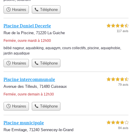
Horaires
Téléphone
Piscine Daniel Decerle
4,5 étoiles sur 5
117 avis
Rue de la Piscine, 71220 La Guiche
Fermée, ouvre mardi à 12h00
bébé nageur
,
aquabiking
,
aquagym
,
cours collectifs
,
piscine
,
aquaphobie
,
jardin aquatique
Horaires
Téléphone
Piscine intercommunale
4,5 étoiles sur 5
79 avis
Avenue des Tilleuls, 71480 Cuiseaux
Fermée, ouvre demain à 12h30
Horaires
Téléphone
Piscine municipale
4,0 étoiles sur 5
84 avis
Rue Ermitage, 71240 Sennecey-le-Grand