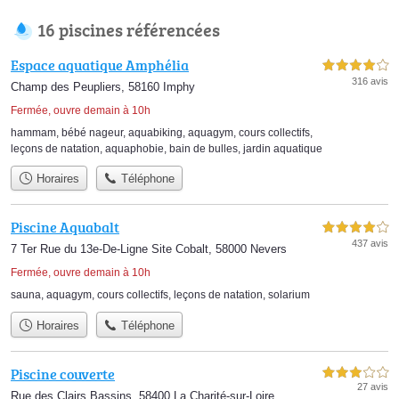
16 piscines référencées
Espace aquatique Amphélia
4,0 étoiles sur 5
316 avis
Champ des Peupliers, 58160 Imphy
Fermée, ouvre demain à 10h
hammam
,
bébé nageur
,
aquabiking
,
aquagym
,
cours collectifs
,
leçons de natation
,
aquaphobie
,
bain de bulles
,
jardin aquatique
Horaires
Téléphone
Piscine Aquabalt
4,0 étoiles sur 5
437 avis
7 Ter Rue du 13e-De-Ligne Site Cobalt, 58000 Nevers
Fermée, ouvre demain à 10h
sauna
,
aquagym
,
cours collectifs
,
leçons de natation
,
solarium
Horaires
Téléphone
Piscine couverte
3,0 étoiles sur 5
27 avis
Rue des Clairs Bassins, 58400 La Charité-sur-Loire