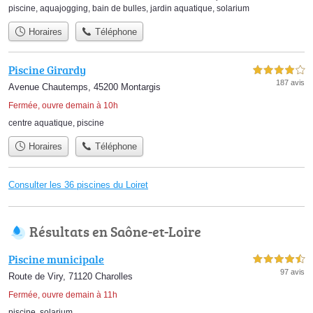
piscine
,
aquajogging
,
bain de bulles
,
jardin aquatique
,
solarium
Horaires
Téléphone
Piscine Girardy
4,0 étoiles sur 5
187 avis
Avenue Chautemps, 45200 Montargis
Fermée, ouvre demain à 10h
centre aquatique
,
piscine
Horaires
Téléphone
Consulter les 36 piscines du Loiret
Résultats en Saône-et-Loire
Piscine municipale
4,5 étoiles sur 5
97 avis
Route de Viry, 71120 Charolles
Fermée, ouvre demain à 11h
piscine
,
solarium