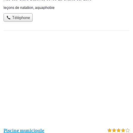
leçons de natation
,
aquaphobie
Téléphone
Piscine municipale
4,0 étoiles sur 5