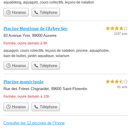
aquabiking
,
aquagym
,
cours collectifs
,
leçons de natation
Horaires
Téléphone
Piscine Nautique de l'Arbre Sec
4,0 étoiles sur 5
1197 avis
83 Avenue Yver, 89000 Auxerre
Fermée, ouvre demain à 9h
aquagym
,
cours collectifs
,
leçons de natation
,
piscine
,
aquaphobie
,
bain de bulles
,
jardin aquatique
,
solarium
Horaires
Téléphone
Piscine municipale
3,5 étoiles sur 5
81 avis
Rue des Frères Chignardet, 89600 Saint-Florentin
Fermée, ouvre demain à 10h
Horaires
Téléphone
Consulter les 12 piscines de l'Yonne