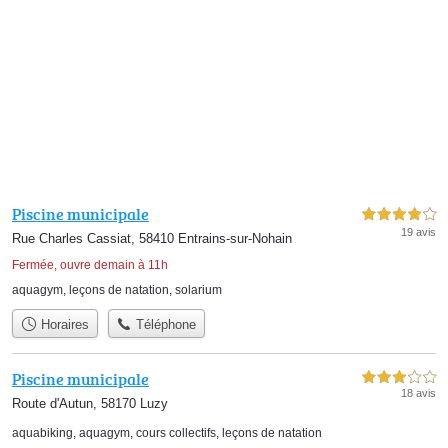
Piscine municipale
4,0 étoiles sur 5
19 avis
Rue Charles Cassiat, 58410 Entrains-sur-Nohain
Fermée, ouvre demain à 11h
aquagym
,
leçons de natation
,
solarium
Horaires
Téléphone
Piscine municipale
3,0 étoiles sur 5
18 avis
Route d'Autun, 58170 Luzy
aquabiking
,
aquagym
,
cours collectifs
,
leçons de natation