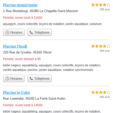
Piscine municipale
4,0 étoiles sur 5
298 avis
1 Rue Monteloup, 45380 La Chapelle-Saint-Mesmin
Fermée, ouvre lundi à 11h00
aquagym
,
cours collectifs
,
leçons de natation
,
jardin aquatique
,
solarium
Horaires
Téléphone
Piscine l'InoX
4,0 étoiles sur 5
394 avis
220 Rue de l'yvette, 45160 Olivet
Fermée, ouvre demain à 9h
bébé nageur
,
aquabiking
,
aquagym
,
cours collectifs
,
leçons de natation
,
centre aquatique
,
piscine
,
jardin aquatique
,
natation synchronisée
Horaires
Téléphone
Piscine le Cube
4,0 étoiles sur 5
405 avis
Rue Lowendal, 45240 La Ferté-Saint-Aubin
Fermée, ouvre lundi à 14h00
bébé nageur
,
aquabiking
,
aquagym
,
cours collectifs
,
leçons de natation
,