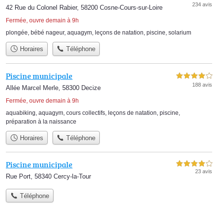
234 avis
42 Rue du Colonel Rabier, 58200 Cosne-Cours-sur-Loire
Fermée, ouvre demain à 9h
plongée
,
bébé nageur
,
aquagym
,
leçons de natation
,
piscine
,
solarium
Horaires
Téléphone
Piscine municipale
4,0 étoiles sur 5
188 avis
Allée Marcel Merle, 58300 Decize
Fermée, ouvre demain à 9h
aquabiking
,
aquagym
,
cours collectifs
,
leçons de natation
,
piscine
,
préparation à la naissance
Horaires
Téléphone
Piscine municipale
4,0 étoiles sur 5
23 avis
Rue Port, 58340 Cercy-la-Tour
Téléphone