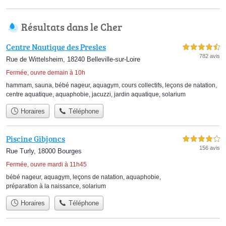
Résultats dans le Cher
Centre Nautique des Presles
4,5 étoiles sur 5
782 avis
Rue de Wittelsheim, 18240 Belleville-sur-Loire
Fermée, ouvre demain à 10h
hammam
,
sauna
,
bébé nageur
,
aquagym
,
cours collectifs
,
leçons de natation
,
centre aquatique
,
aquaphobie
,
jacuzzi
,
jardin aquatique
,
solarium
Horaires
Téléphone
Piscine Gibjoncs
4,0 étoiles sur 5
156 avis
Rue Turly, 18000 Bourges
Fermée, ouvre mardi à 11h45
bébé nageur
,
aquagym
,
leçons de natation
,
aquaphobie
,
préparation à la naissance
,
solarium
Horaires
Téléphone