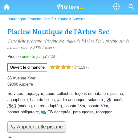
Bourgogne-Franche-Comté
>
Yonne
>
Auxerre
Piscine Nautique de l'Arbre Sec
Cette fiche présente "Piscine Nautique de l'Arbre Sec", piscine située
avenue yver
, 89000 Auxerre.
Piscine
ouverte jusqu'à 13h
Ouvert le dimanche
4,0 étoiles sur 5
(1197)
83 Avenue Yver
89000 Auxerre
Services :
aquagym
,
cours collectifs
,
leçons de natation
,
piscine
,
aquaphobie
,
bain de bulles
,
jardin aquatique
,
solarium
,
accès
PMR
(parking, entrée adaptée)
,
bassin 25m
,
bassin 50m
,
bonnet obligatoire
,
CB acceptée
,
pataugeoire
,
toboggan
📞 Appeler cette piscine