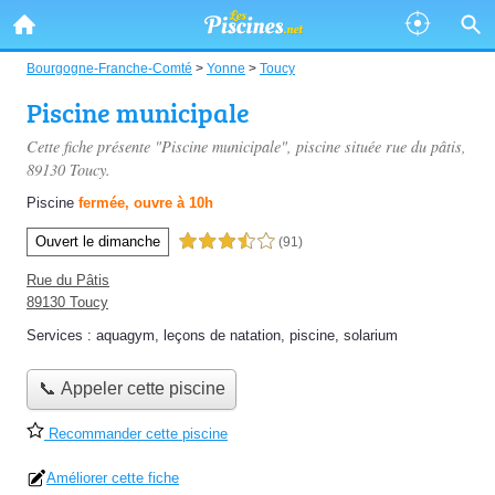
Bourgogne-Franche-Comté
>
Yonne
>
Toucy
Piscine municipale
Cette fiche présente "Piscine municipale", piscine située
rue du pâtis
,
89130 Toucy.
Piscine
fermée, ouvre à 10h
Ouvert le dimanche
3,5 étoiles sur 5
(91)
Rue du Pâtis
89130 Toucy
Services :
aquagym
,
leçons de natation
,
piscine
,
solarium
📞 Appeler cette piscine
Recommander cette piscine
Améliorer cette fiche