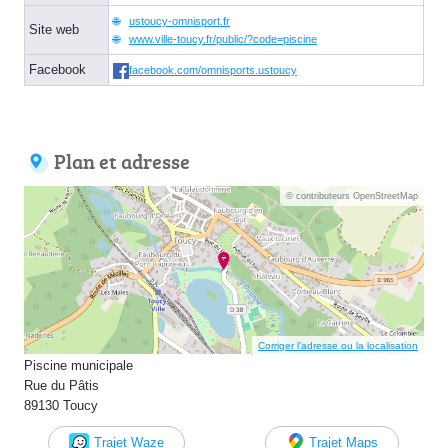
ustoucy-omnisport.fr
Site web
www.ville-toucy.fr/public/?code=piscine
Facebook
facebook.com/omnisports.ustoucy
Plan et adresse
© contributeurs OpenStreetMap
Corriger l’adresse ou la localisation
Piscine municipale
Rue du Pâtis
89130 Toucy
Trajet Waze
Trajet Maps