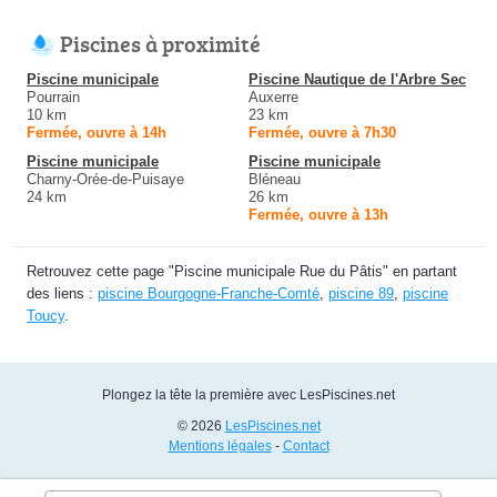
Piscines à proximité
Piscine municipale
Piscine Nautique de l'Arbre Sec
Pourrain
Auxerre
10 km
23 km
Fermée, ouvre à 14h
Fermée, ouvre à 7h30
Piscine municipale
Piscine municipale
Charny-Orée-de-Puisaye
Bléneau
24 km
26 km
Fermée, ouvre à 13h
Retrouvez cette page "Piscine municipale Rue du Pâtis" en partant
des liens :
piscine Bourgogne-Franche-Comté
,
piscine 89
,
piscine
Toucy
.
Plongez la tête la première avec LesPiscines.net
© 2026
LesPiscines.net
Mentions légales
-
Contact