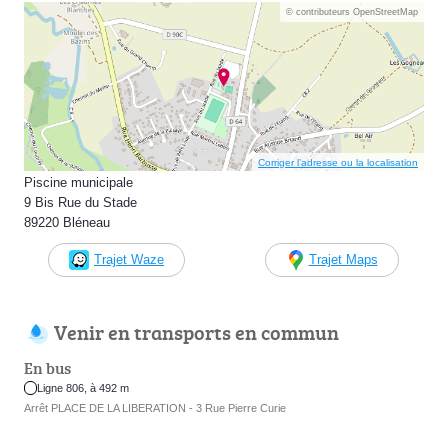
© contributeurs OpenStreetMap
Corriger l’adresse ou la localisation
Piscine municipale
9 Bis Rue du Stade
89220 Bléneau
Trajet Waze
Trajet Maps
Venir en transports en commun
En bus
Ligne 806, à 492 m
Arrêt PLACE DE LA LIBERATION - 3 Rue Pierre Curie