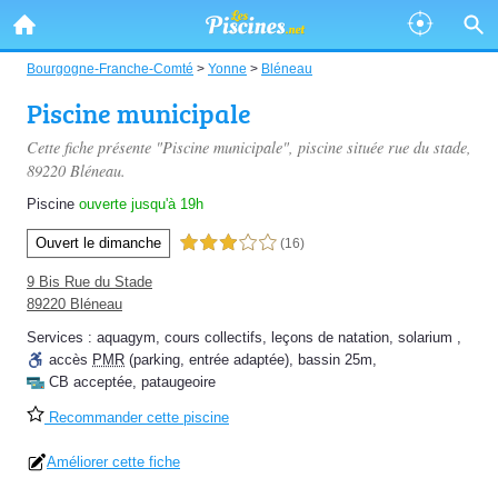
Bourgogne-Franche-Comté
>
Yonne
>
Bléneau
Piscine municipale
Cette fiche présente "Piscine municipale", piscine située
rue du stade
,
89220 Bléneau.
Piscine
ouverte jusqu'à 19h
Ouvert le dimanche
3,0 étoiles sur 5
(16)
9 Bis Rue du Stade
89220 Bléneau
Services :
aquagym
,
cours collectifs
,
leçons de natation
,
solarium
,
accès
PMR
(parking, entrée adaptée)
,
bassin 25m
,
CB acceptée
,
pataugeoire
Recommander cette piscine
Améliorer cette fiche