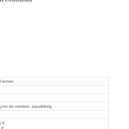
 l'année
ons de natation, aquabiking
5 €
5 €