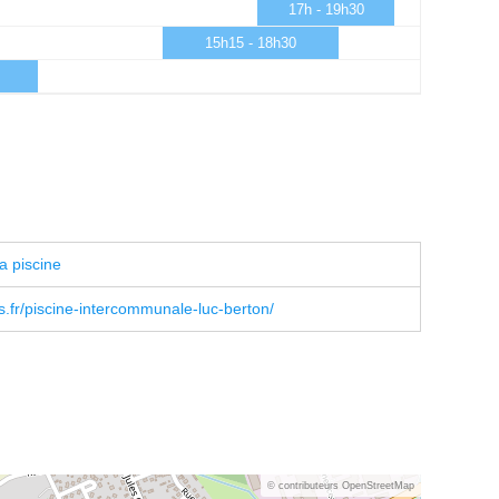
17h - 19h30
15h15 - 18h30
a piscine
.fr/piscine-intercommunale-luc-berton/
© contributeurs OpenStreetMap