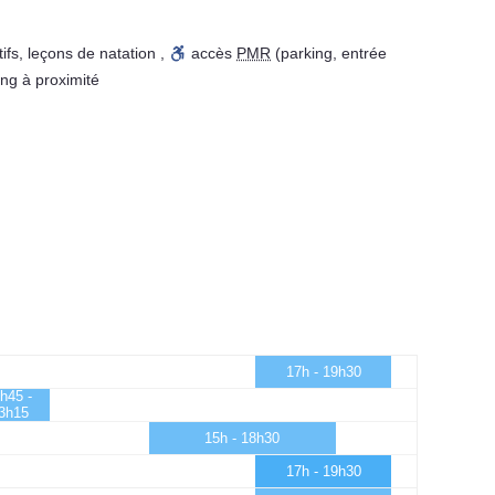
ifs
,
leçons de natation
,
accès
PMR
(parking, entrée
ing à proximité
17h - 19h30
h45 -
3h15
15h - 18h30
17h - 19h30