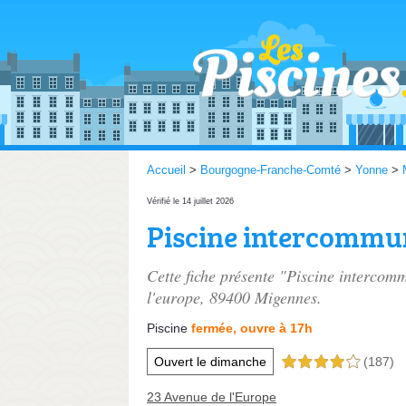
Accueil
>
Bourgogne-Franche-Comté
>
Yonne
>
Vérifié le 14 juillet 2026
Piscine intercommu
Cette fiche présente "Piscine intercom
l'europe
, 89400 Migennes.
Piscine
fermée, ouvre à 17h
Ouvert le dimanche
(187)
4,0 étoiles sur 5
23 Avenue de l'Europe