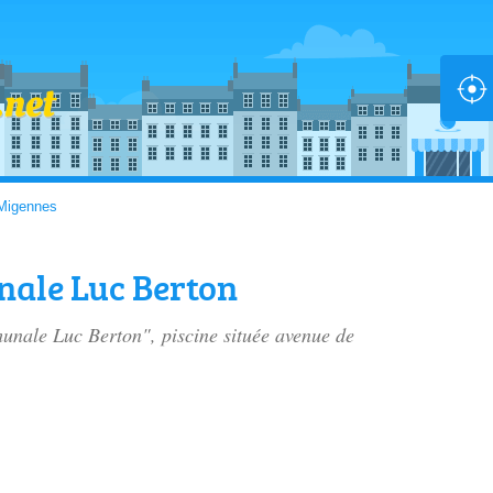
Migennes
nale Luc Berton
munale Luc Berton", piscine située
avenue de