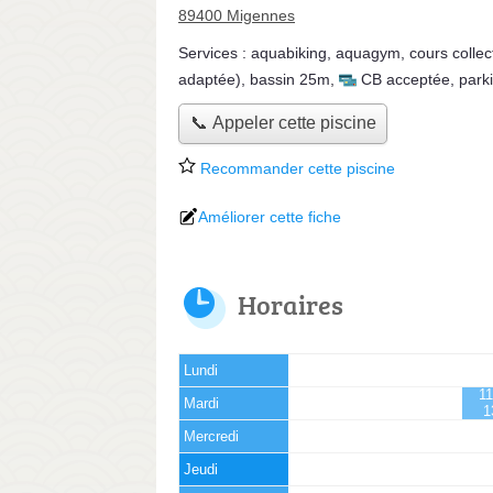
89400 Migennes
Services :
aquabiking
,
aquagym
,
cours collect
adaptée)
,
bassin 25m
,
CB acceptée
,
park
📞 Appeler cette piscine
Recommander cette piscine
Améliorer cette fiche
Horaires
Lundi
11
Mardi
1
Mercredi
Jeudi