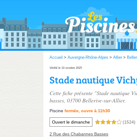
Accueil
>
Auvergne-Rhône-Alpes
>
Allier
>
Beller
Vérifié le 10 octobre 2025
Stade nautique Vi
Cette fiche présente "Stade nautique 
basses
, 03700 Bellerive-sur-Allier.
Piscine
fermée, ouvre à 11h30
Ouvert le dimanche
(1524)
4,0 étoiles sur 5
2 Rue des Chabannes Basses