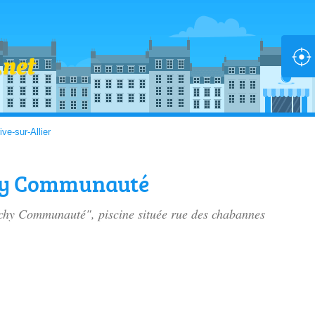
ive-sur-Allier
chy Communauté
Vichy Communauté", piscine située
rue des chabannes