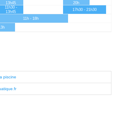
13h45
20h
11h30 -
17h30 - 21h30
13h45
11h - 18h
13h
a piscine
atique.fr