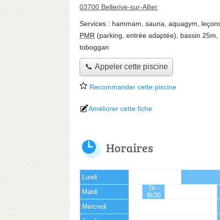
03700 Bellerive-sur-Allier
Services :
hammam
,
sauna
,
aquagym
,
leçon
PMR
(parking, entrée adaptée)
,
bassin 25m
,
toboggan
📞 Appeler cette piscine
Recommander cette piscine
Améliorer cette fiche
Horaires
Lundi
7h -
Mardi
8h30
Mercredi