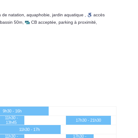
s de natation
,
aquaphobie
,
jardin aquatique
,
accès
bassin 50m
,
CB acceptée
,
parking à proximité
,
9h30 - 16h
11h30 -
17h30 - 21h30
13h45
11h30 - 17h
11h30 -
17h30 -