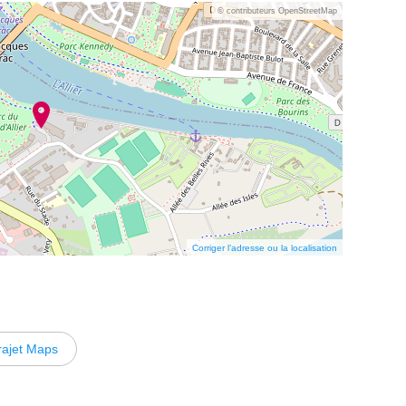
© contributeurs OpenStreetMap
Corriger l’adresse ou la localisation
rajet Maps