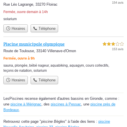
154 avis
Rue Léo Lagrange, 33270 Floirac
Fermée, ouvre demain à 14h
solarium
Horaires
Téléphone
Piscine municipale olympique
3,0 étoiles sur 5
153 avis
Route de Toulouse, 33140 Villenave-d'Ornon
Fermée, ouvre à 9h
sauna
,
plongée
,
bébé nageur
,
aquabiking
,
aquagym
,
cours collectifs
,
leçons de natation
,
solarium
Horaires
Téléphone
LesPiscines recense également d'autres bassins en Gironde, comme :
une
piscine à Mérignac
, des
piscines à Pessac
, une
piscine près de
Bordeaux
.
Retrouvez cette page "
piscine Bègles
" à l'aide des liens :
piscine