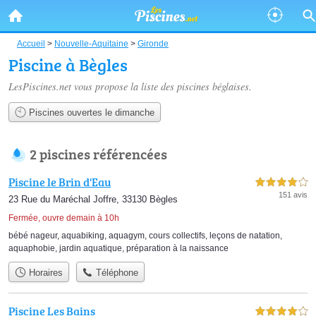
Accueil
>
Nouvelle-Aquitaine
>
Gironde
Piscine à Bègles
LesPiscines.net vous propose la liste des
piscines béglaises
.
Piscines ouvertes le dimanche
2 piscines référencées
Piscine le Brin d'Eau
4,0 étoiles sur 5
151 avis
23 Rue du Maréchal Joffre, 33130 Bègles
Fermée, ouvre demain à 10h
bébé nageur
,
aquabiking
,
aquagym
,
cours collectifs
,
leçons de natation
,
aquaphobie
,
jardin aquatique
,
préparation à la naissance
Horaires
Téléphone
Piscine Les Bains
4,0 étoiles sur 5