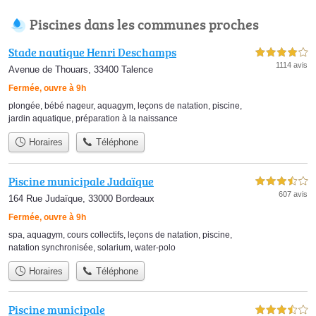
Piscines dans les communes proches
Stade nautique Henri Deschamps
4,0 étoiles sur 5
1114 avis
Avenue de Thouars, 33400 Talence
Fermée, ouvre à 9h
plongée
,
bébé nageur
,
aquagym
,
leçons de natation
,
piscine
,
jardin aquatique
,
préparation à la naissance
Horaires
Téléphone
Piscine municipale Judaïque
3,5 étoiles sur 5
607 avis
164 Rue Judaïque, 33000 Bordeaux
Fermée, ouvre à 9h
spa
,
aquagym
,
cours collectifs
,
leçons de natation
,
piscine
,
natation synchronisée
,
solarium
,
water-polo
Horaires
Téléphone
Piscine municipale
3,5 étoiles sur 5