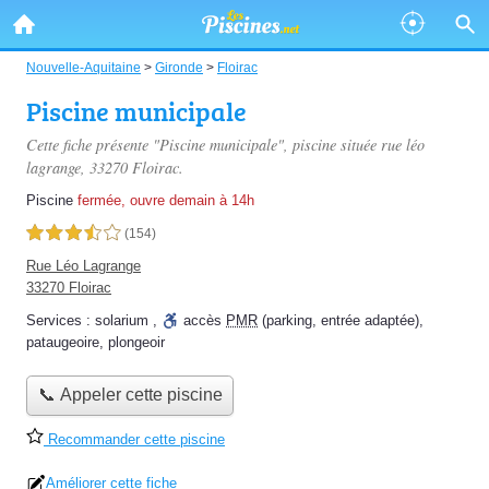
Nouvelle-Aquitaine
>
Gironde
>
Floirac
Piscine municipale
Cette fiche présente "Piscine municipale", piscine située
rue léo
lagrange
, 33270 Floirac.
Piscine
fermée, ouvre demain à 14h
3,5 étoiles sur 5
(154)
Rue Léo Lagrange
33270 Floirac
Services :
solarium
,
accès
PMR
(parking, entrée adaptée)
,
pataugeoire
,
plongeoir
📞 Appeler cette piscine
Recommander cette piscine
Améliorer cette fiche