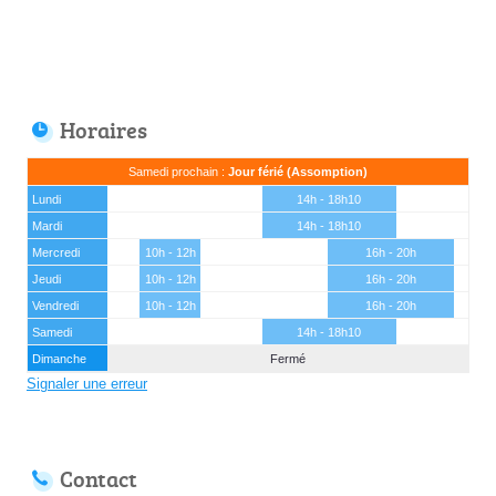
Horaires
Samedi prochain :
Jour férié (Assomption)
Lundi
14h - 18h10
Mardi
14h - 18h10
Mercredi
10h - 12h
16h - 20h
Jeudi
10h - 12h
16h - 20h
Vendredi
10h - 12h
16h - 20h
Samedi
14h - 18h10
Dimanche
Fermé
Signaler une erreur
Contact