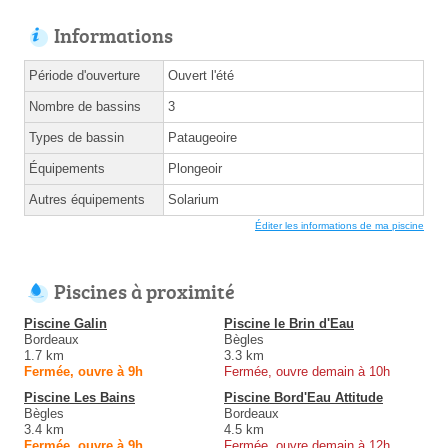
Informations
Période d'ouverture
Ouvert l'été
Nombre de bassins
3
Types de bassin
Pataugeoire
Équipements
Plongeoir
Autres équipements
Solarium
Éditer les informations de ma piscine
Piscines à proximité
Piscine Galin
Piscine le Brin d'Eau
Bordeaux
Bègles
1.7 km
3.3 km
Fermée, ouvre à 9h
Fermée, ouvre demain à 10h
Piscine Les Bains
Piscine Bord'Eau Attitude
Bègles
Bordeaux
3.4 km
4.5 km
Fermée, ouvre à 9h
Fermée, ouvre demain à 12h