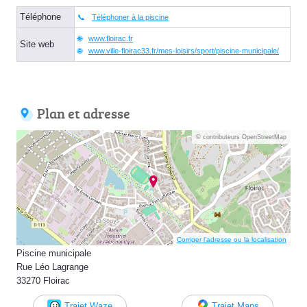
Téléphone
Téléphoner à la piscine
www.floirac.fr
Site web
www.ville-floirac33.fr/mes-loisirs/sport/piscine-municipale/
Plan et adresse
© contributeurs OpenStreetMap
Corriger l’adresse ou la localisation
Piscine municipale
Rue Léo Lagrange
33270 Floirac
Trajet Waze
Trajet Maps