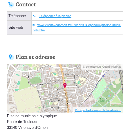
Contact
Téléphone
Téléphoner à la piscine
www.villenavedornon.fr/169/sortir-s-epanouir/piscine-munici
Site web
pale.htm
Plan et adresse
© contributeurs OpenStreetMap
Corriger l’adresse ou la localisation
Piscine municipale olympique
Route de Toulouse
33140 Villenave-d'Ornon