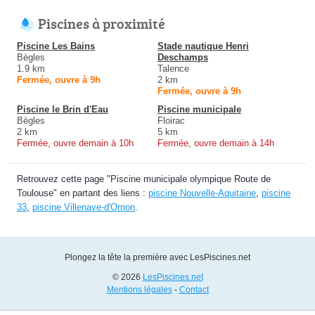
Piscines à proximité
Piscine Les Bains
Stade nautique Henri
Bègles
Deschamps
1.9 km
Talence
Fermée, ouvre à 9h
2 km
Fermée, ouvre à 9h
Piscine le Brin d'Eau
Piscine municipale
Bègles
Floirac
2 km
5 km
Fermée, ouvre demain à 10h
Fermée, ouvre demain à 14h
Retrouvez cette page "Piscine municipale olympique Route de
Toulouse" en partant des liens :
piscine Nouvelle-Aquitaine
,
piscine
33
,
piscine Villenave-d'Ornon
.
Plongez la tête la première avec LesPiscines.net
© 2026
LesPiscines.net
Mentions légales
-
Contact