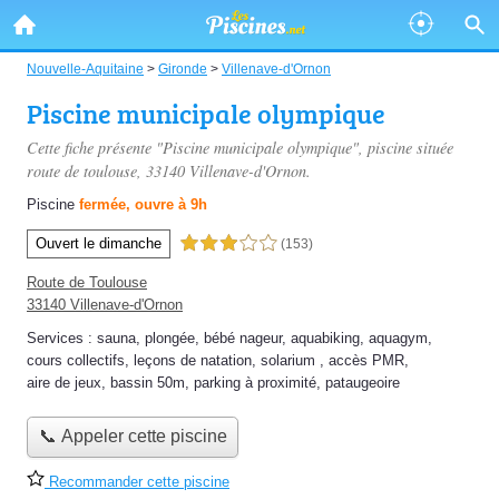
Nouvelle-Aquitaine
>
Gironde
>
Villenave-d'Ornon
Piscine municipale olympique
Cette fiche présente "Piscine municipale olympique", piscine située
route de toulouse
, 33140 Villenave-d'Ornon.
Piscine
fermée, ouvre à 9h
Ouvert le dimanche
3,0 étoiles sur 5
(153)
Route de Toulouse
33140 Villenave-d'Ornon
Services :
sauna
,
plongée
,
bébé nageur
,
aquabiking
,
aquagym
,
cours collectifs
,
leçons de natation
,
solarium
,
accès PMR
,
aire de jeux
,
bassin 50m
,
parking à proximité
,
pataugeoire
📞 Appeler cette piscine
Recommander cette piscine