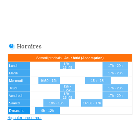
Horaires
Samedi prochain :
Jour férié (Assomption)
12h -
Lundi
17h - 20h
13h45
Mardi
17h - 20h
Mercredi
9h30 - 12h
15h - 18h
12h -
Jeudi
17h - 20h
13h45
12h -
Vendredi
17h - 20h
13h45
Samedi
10h - 13h
14h30 - 17h
Dimanche
9h - 12h
Signaler une erreur