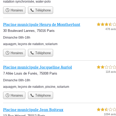
natation synchronisée
,
water-polo
Horaires
Téléphone
Piscine municipale Henry de Montherlant
3,5 étoiles sur 5
478 avis
30 Boulevard Lannes, 75016 Paris
Dimanche 08h-18h
aquagym
,
leçons de natation
,
solarium
Horaires
Téléphone
Piscine municipale Jacqueline Auriol
2,0 étoiles sur 5
118 avis
7 Allée Louis de Funès, 75008 Paris
Dimanche 08h-18h
aquagym
,
leçons de natation
,
piscine
,
solarium
Horaires
Téléphone
Piscine municipale Jean Boiteux
2,5 étoiles sur 5
1094 avis
13 Rue Hénard, 75012 Paris