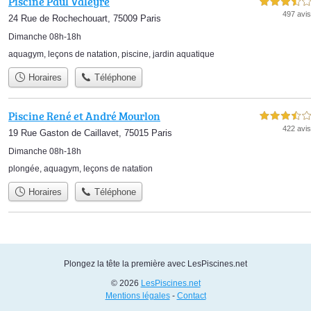
Piscine Paul Valeyre
3,5 étoiles sur 5
497 avis
24 Rue de Rochechouart, 75009 Paris
Dimanche 08h-18h
aquagym
,
leçons de natation
,
piscine
,
jardin aquatique
Horaires
Téléphone
Piscine René et André Mourlon
3,5 étoiles sur 5
422 avis
19 Rue Gaston de Caillavet, 75015 Paris
Dimanche 08h-18h
plongée
,
aquagym
,
leçons de natation
Horaires
Téléphone
Plongez la tête la première avec LesPiscines.net
© 2026
LesPiscines.net
Mentions légales
-
Contact