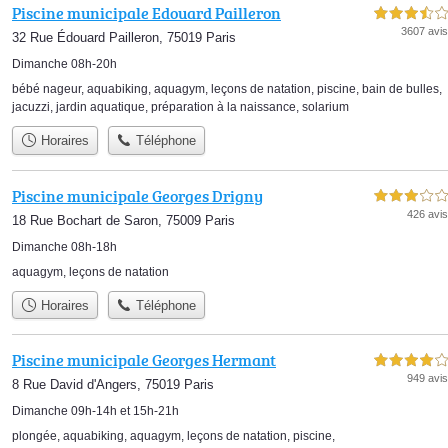
Piscine municipale Edouard Pailleron
3,5 étoiles sur 5
3607 avis
32 Rue Édouard Pailleron, 75019 Paris
Dimanche 08h-20h
bébé nageur
,
aquabiking
,
aquagym
,
leçons de natation
,
piscine
,
bain de bulles
,
jacuzzi
,
jardin aquatique
,
préparation à la naissance
,
solarium
Horaires
Téléphone
Piscine municipale Georges Drigny
3,0 étoiles sur 5
426 avis
18 Rue Bochart de Saron, 75009 Paris
Dimanche 08h-18h
aquagym
,
leçons de natation
Horaires
Téléphone
Piscine municipale Georges Hermant
4,0 étoiles sur 5
949 avis
8 Rue David d'Angers, 75019 Paris
Dimanche 09h-14h et 15h-21h
plongée
,
aquabiking
,
aquagym
,
leçons de natation
,
piscine
,