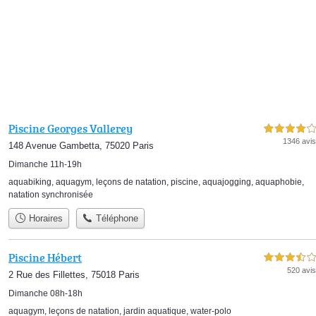
Piscine Georges Vallerey
4,0 étoiles sur 5
1346 avis
148 Avenue Gambetta, 75020 Paris
Dimanche 11h-19h
aquabiking
,
aquagym
,
leçons de natation
,
piscine
,
aquajogging
,
aquaphobie
,
natation synchronisée
Horaires
Téléphone
Piscine Hébert
3,5 étoiles sur 5
520 avis
2 Rue des Fillettes, 75018 Paris
Dimanche 08h-18h
aquagym
,
leçons de natation
,
jardin aquatique
,
water-polo