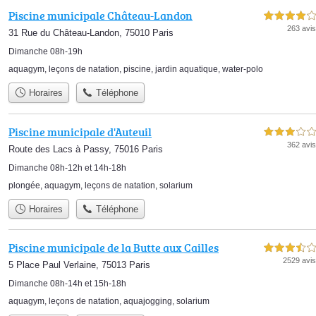
Piscine municipale Château-Landon
4,0 étoiles sur 5
263 avis
31 Rue du Château-Landon, 75010 Paris
Dimanche 08h-19h
aquagym
,
leçons de natation
,
piscine
,
jardin aquatique
,
water-polo
Horaires
Téléphone
Piscine municipale d'Auteuil
3,0 étoiles sur 5
362 avis
Route des Lacs à Passy, 75016 Paris
Dimanche 08h-12h et 14h-18h
plongée
,
aquagym
,
leçons de natation
,
solarium
Horaires
Téléphone
Piscine municipale de la Butte aux Cailles
3,5 étoiles sur 5
2529 avis
5 Place Paul Verlaine, 75013 Paris
Dimanche 08h-14h et 15h-18h
aquagym
,
leçons de natation
,
aquajogging
,
solarium