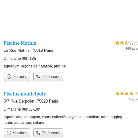
Piscine Mathis
2,5 étoiles sur 5
166 avis
15 Rue Mathis, 75019 Paris
Dimanche 08h-18h
aquagym
,
leçons de natation
,
piscine
Horaires
Téléphone
Piscine municipale
4,0 étoiles sur 5
5 avis
5/7 Rue Serpollet, 75020 Paris
Dimanche 08h30-19h
aquabiking
,
aquagym
,
cours collectifs
,
leçons de natation
,
aquajogging
,
jardin aquatique
,
solarium
Horaires
Téléphone