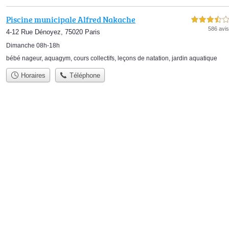
Piscine municipale Alfred Nakache
3,5 étoiles sur 5
586 avis
4-12 Rue Dénoyez, 75020 Paris
Dimanche 08h-18h
bébé nageur
,
aquagym
,
cours collectifs
,
leçons de natation
,
jardin aquatique
Horaires
Téléphone