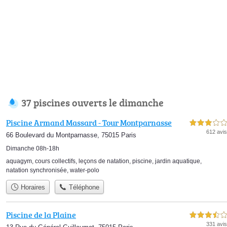
37 piscines ouverts le dimanche
Piscine Armand Massard - Tour Montparnasse
3,0 étoiles sur 5
612 avis
66 Boulevard du Montparnasse, 75015 Paris
Dimanche 08h-18h
aquagym
,
cours collectifs
,
leçons de natation
,
piscine
,
jardin aquatique
,
natation synchronisée
,
water-polo
Horaires
Téléphone
Piscine de la Plaine
3,5 étoiles sur 5
331 avis