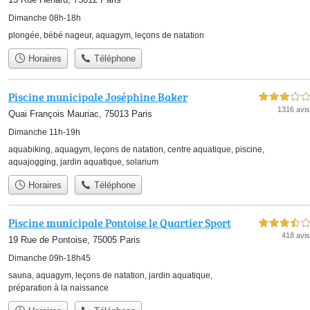
Dimanche 08h-18h
plongée
,
bébé nageur
,
aquagym
,
leçons de natation
Horaires
Téléphone
Piscine municipale Joséphine Baker
3,0 étoiles sur 5
1316 avis
Quai François Mauriac, 75013 Paris
Dimanche 11h-19h
aquabiking
,
aquagym
,
leçons de natation
,
centre aquatique
,
piscine
,
aquajogging
,
jardin aquatique
,
solarium
Horaires
Téléphone
Piscine municipale Pontoise le Quartier Sport
3,5 étoiles sur 5
418 avis
19 Rue de Pontoise, 75005 Paris
Dimanche 09h-18h45
sauna
,
aquagym
,
leçons de natation
,
jardin aquatique
,
préparation à la naissance