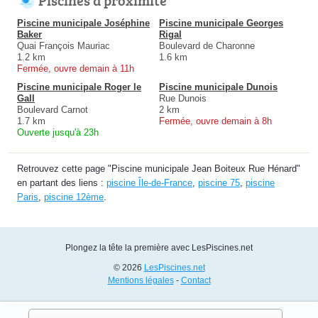
Piscines à proximité
Piscine municipale Joséphine
Piscine municipale Georges
Baker
Rigal
Quai François Mauriac
Boulevard de Charonne
1.2 km
1.6 km
Fermée, ouvre demain à 11h
Piscine municipale Roger le
Piscine municipale Dunois
Gall
Rue Dunois
Boulevard Carnot
2 km
1.7 km
Fermée, ouvre demain à 8h
Ouverte jusqu'à 23h
Retrouvez cette page "Piscine municipale Jean Boiteux Rue Hénard"
en partant des liens :
piscine Île-de-France
,
piscine 75
,
piscine
Paris
,
piscine 12ème
.
Plongez la tête la première avec LesPiscines.net
© 2026
LesPiscines.net
Mentions légales
-
Contact