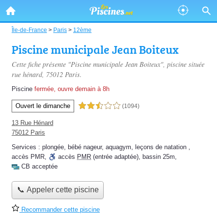
Île-de-France
>
Paris
>
12ème
Piscine municipale Jean Boiteux
Cette fiche présente "Piscine municipale Jean Boiteux", piscine située
rue hénard
, 75012 Paris.
Piscine
fermée, ouvre demain à 8h
Ouvert le dimanche
2,5 étoiles sur 5
(1094)
13 Rue Hénard
75012 Paris
Services :
plongée
,
bébé nageur
,
aquagym
,
leçons de natation
,
accès PMR
,
accès
PMR
(entrée adaptée)
,
bassin 25m
,
CB acceptée
📞 Appeler cette piscine
Recommander cette piscine