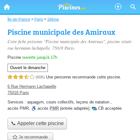
Île-de-France
>
Paris
>
18ème
Piscine municipale des Amiraux
Cette fiche présente "Piscine municipale des Amiraux", piscine située
rue hermann lachapelle
, 75018 Paris.
Piscine
ouverte jusqu'à 17h
Ouvert le dimanche
Une personne
recommande
cette piscine.
3,5 étoiles sur 5
(606)
6 Rue Hermann Lachapelle
75018 Paris
Services :
aquagym
,
cours collectifs
,
leçons de natation
,
accès PMR
,
accès
PMR
(entrée adaptée)
,
CB acceptée
📞 Appeler cette piscine
Je recommande