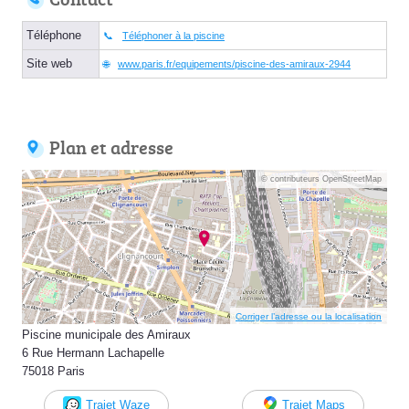
Téléphone
Téléphoner à la piscine
Site web
www.paris.fr/equipements/piscine-des-amiraux-2944
Plan et adresse
© contributeurs OpenStreetMap
Corriger l’adresse ou la localisation
Piscine municipale des Amiraux
6 Rue Hermann Lachapelle
75018 Paris
Trajet Waze
Trajet Maps