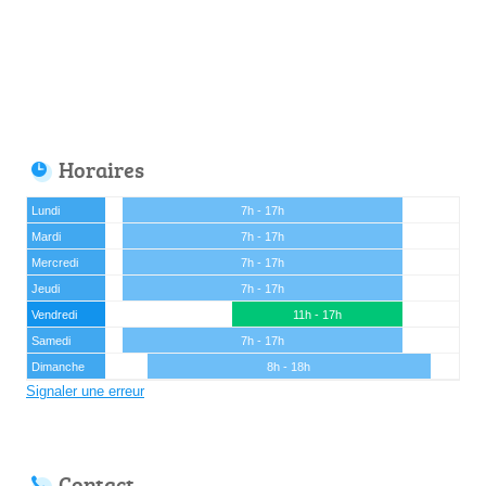
Horaires
Lundi
7h - 17h
Mardi
7h - 17h
Mercredi
7h - 17h
Jeudi
7h - 17h
Vendredi
11h - 17h
Samedi
7h - 17h
Dimanche
8h - 18h
Signaler une erreur
Contact