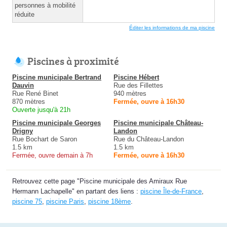
personnes à mobilité
réduite
Éditer les informations de ma piscine
Piscines à proximité
Piscine municipale Bertrand
Piscine Hébert
Dauvin
Rue des Fillettes
Rue René Binet
940 mètres
870 mètres
Fermée, ouvre à 16h30
Ouverte jusqu'à 21h
Piscine municipale Georges
Piscine municipale Château-
Drigny
Landon
Rue Bochart de Saron
Rue du Château-Landon
1.5 km
1.5 km
Fermée, ouvre demain à 7h
Fermée, ouvre à 16h30
Retrouvez cette page "Piscine municipale des Amiraux Rue
Hermann Lachapelle" en partant des liens :
piscine Île-de-France
,
piscine 75
,
piscine Paris
,
piscine 18ème
.