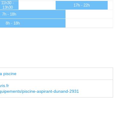
11h30 -
17h - 22h
13h30
7h - 18h
8h - 18h
a piscine
is.fr
equipements/piscine-aspirant-dunand-2931