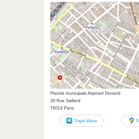
Piscine municipale Aspirant Dunand
20 Rue Saillard
75014 Paris
Trajet Waze
T