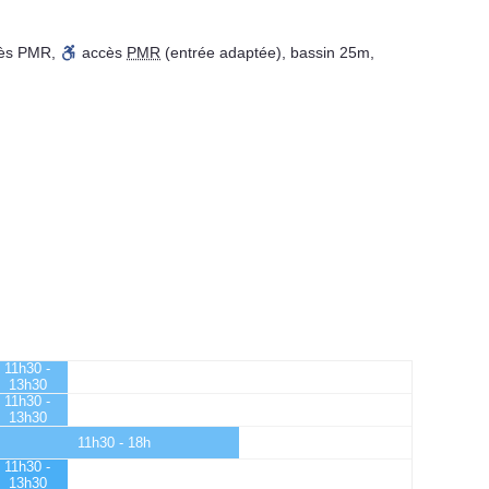
ès PMR
,
accès
PMR
(entrée adaptée)
,
bassin 25m
,
11h30 -
13h30
11h30 -
13h30
11h30 - 18h
11h30 -
13h30