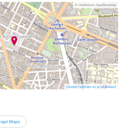
© contributeurs OpenStreetMap
Corriger l’adresse ou la localisation
rajet Maps