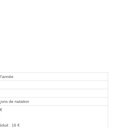
 l'année
ons de natation
 €
€
éduit : 16 €