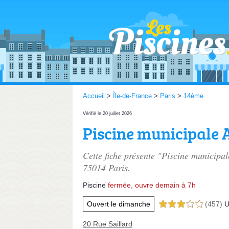
Accueil
>
Île-de-France
>
Paris
>
14ème
Vérifié le 20 juillet 2026
Piscine municipale
Cette fiche présente "Piscine municipa
75014 Paris.
Piscine
fermée, ouvre demain à 7h
Ouvert le dimanche
(457)
U
3,0 étoiles sur 5
20 Rue Saillard