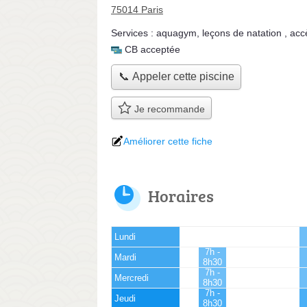
75014 Paris
Services :
aquagym
,
leçons de natation
,
acc
CB acceptée
📞 Appeler cette piscine
Je recommande
Améliorer cette fiche
Horaires
Lundi
7h -
Mardi
8h30
7h -
Mercredi
8h30
7h -
Jeudi
8h30