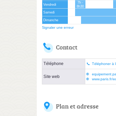
7h -
Vendredi
8h30
Samedi
Dimanche
Signaler une erreur
Contact
Téléphone
Téléphoner à l
equipement.par
Site web
www.paris.fr/
Plan et adresse