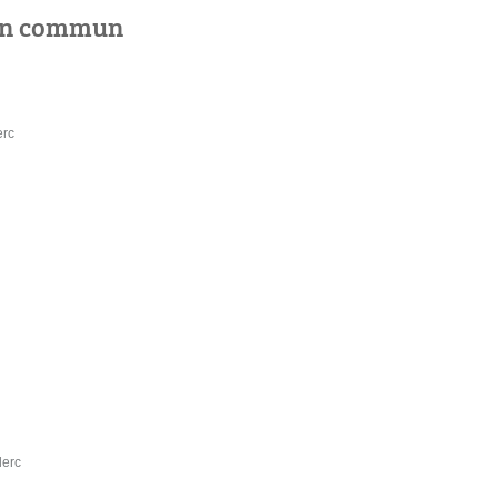
 en commun
erc
lerc