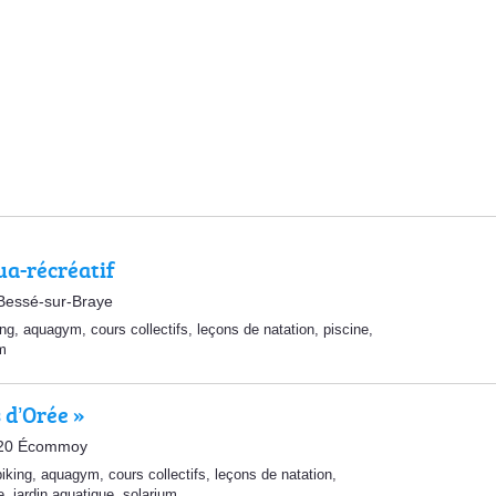
ua-récréatif
Bessé-sur-Braye
ing
,
aquagym
,
cours collectifs
,
leçons de natation
,
piscine
,
m
 d’Orée »
2220 Écommoy
iking
,
aquagym
,
cours collectifs
,
leçons de natation
,
e
,
jardin aquatique
,
solarium