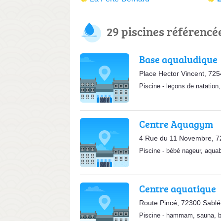
29 piscines référencé
Base aqualudique
Place Hector Vincent, 72
Piscine
-
leçons de natation
Centre Aquagym
4 Rue du 11 Novembre, 7
Piscine
-
bébé nageur
,
aquab
Centre aquatique
Route Pincé, 72300 Sablé
Piscine
-
hammam
,
sauna
,