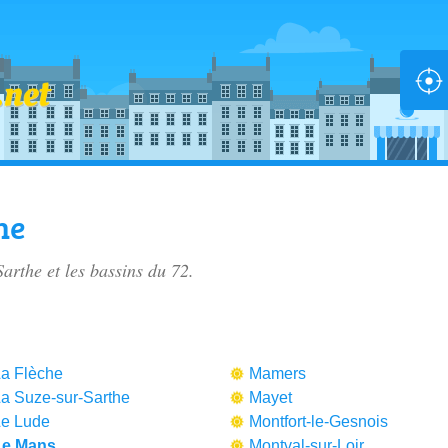
he
Sarthe
et les bassins du 72.
a Flèche
Mamers
a Suze-sur-Sarthe
Mayet
e Lude
Montfort-le-Gesnois
Le Mans
Montval-sur-Loir