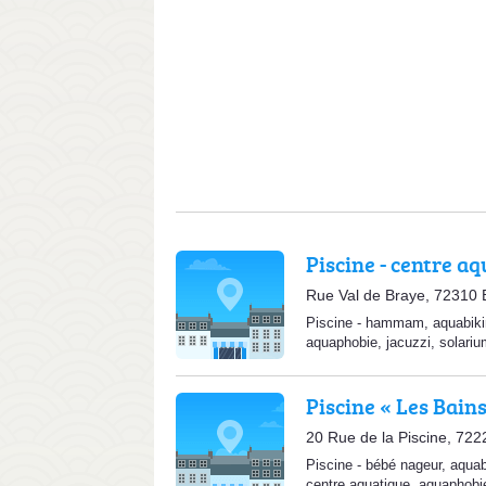
Piscine - centre aq
Rue Val de Braye, 72310 
Piscine
-
hammam
,
aquabik
aquaphobie
,
jacuzzi
,
solariu
Piscine « Les Bains
20 Rue de la Piscine, 7
Piscine
-
bébé nageur
,
aquab
centre aquatique
,
aquaphobi