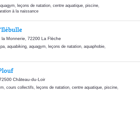
aquagym
,
leçons de natation
,
centre aquatique
,
piscine
,
aration à la naissance
'Ilébulle
e la Monnerie, 72200 La Flèche
spa
,
aquabiking
,
aquagym
,
leçons de natation
,
aquaphobie
,
Plouf
72500 Château-du-Loir
ym
,
cours collectifs
,
leçons de natation
,
centre aquatique
,
piscine
,