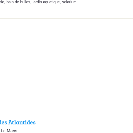
bie
,
bain de bulles
,
jardin aquatique
,
solarium
des Atlantides
0 Le Mans