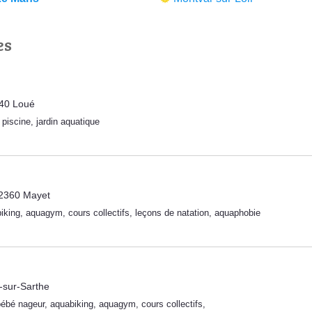
es
540 Loué
,
piscine
,
jardin aquatique
2360 Mayet
iking
,
aquagym
,
cours collectifs
,
leçons de natation
,
aquaphobie
-sur-Sarthe
bébé nageur
,
aquabiking
,
aquagym
,
cours collectifs
,