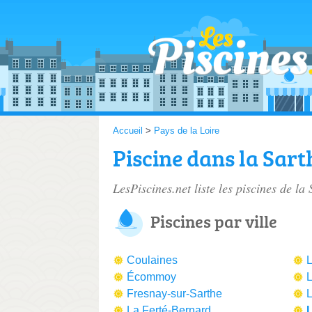
Accueil
>
Pays de la Loire
Piscine dans la Sart
LesPiscines.net liste les
piscines de la 
Piscines par ville
Coulaines
L
Écommoy
L
Fresnay-sur-Sarthe
L
La Ferté-Bernard