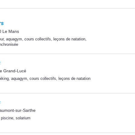
rs
0 Le Mans
ur
,
aquagym
,
cours collectifs
,
leçons de natation
,
nchronisée
e
Le Grand-Lucé
iking
,
aquagym
,
cours collectifs
,
leçons de natation
e
aumont-sur-Sarthe
,
piscine
,
solarium