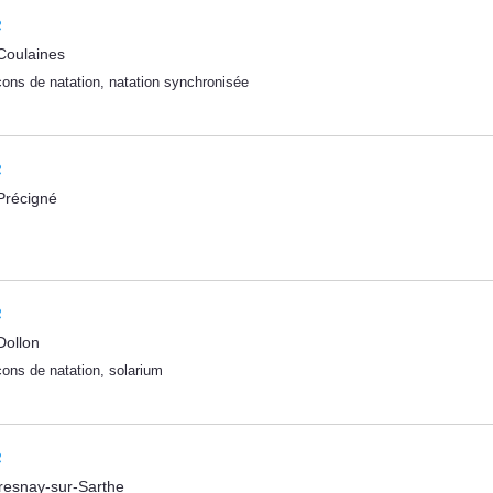
e
Coulaines
çons de natation
,
natation synchronisée
e
Précigné
e
Dollon
çons de natation
,
solarium
e
resnay-sur-Sarthe