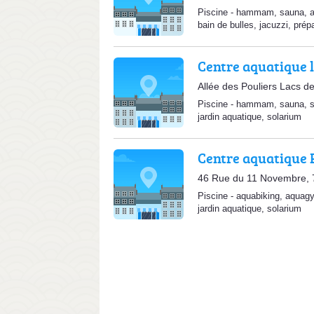
Piscine
-
hammam
,
sauna
,
bain de bulles
,
jacuzzi
,
prép
Centre aquatique l
Allée des Pouliers Lacs d
Piscine
-
hammam
,
sauna
,
jardin aquatique
,
solarium
Centre aquatique 
46 Rue du 11 Novembre, 
Piscine
-
aquabiking
,
aquag
jardin aquatique
,
solarium