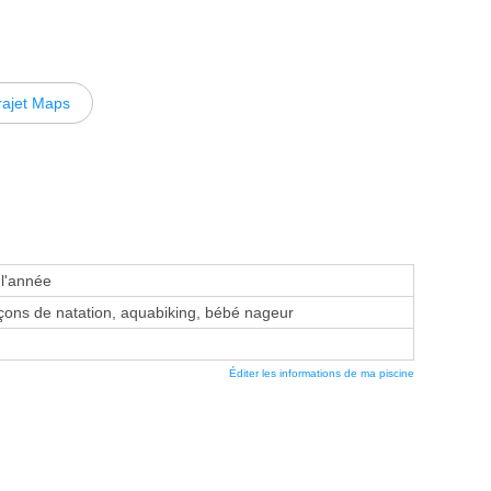
rajet Maps
 l'année
ons de natation, aquabiking, bébé nageur
Éditer les informations de ma piscine