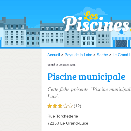
Accueil
>
Pays de la Loire
>
Sarthe
>
Le Grand-
Vérifié le 20 juillet 2026
Piscine municipale
Cette fiche présente "Piscine municipal
Lucé.
(12)
3,0 étoiles sur 5
Rue Torchetterie
72150 Le Grand-Lucé