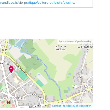
andluce.fr/vie-pratique/culture-et-loisirs/piscine/
© contributeurs OpenStreetMap
Corriger l’adresse ou la localisation