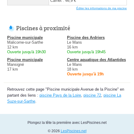
Carnet : 46,9 €
Éditer les informations de ma piscine
Piscines à proximité
Piscine municipale
Piscine des Ardriers
Malicorne-sur-Sarthe
Le Mans
12 km
16 km
Ouverte jusqu'à 19h30
Ouverte jusqu'à 19h45
Piscine municipale
Centre aquatique des Atlantides
Mansigné
Le Mans
17 km
18 km
Ouverte jusqu'à 19h
Retrouvez cette page "Piscine municipale Avenue de la Piscine" en
partant des liens :
piscine Pays de la Loire
,
piscine 72
,
piscine La
Suze-sur-Sarthe
.
Plongez la tête la première avec LesPiscines.net
© 2026
LesPiscines.net