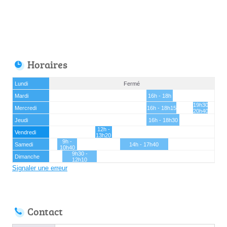
Horaires
Lundi
Fermé
Mardi
16h - 18h
19h30 -
Mercredi
16h - 18h15
20h40
Jeudi
16h - 18h30
12h -
Vendredi
13h20
9h -
Samedi
14h - 17h40
10h40
9h30 -
Dimanche
12h10
Signaler une erreur
Contact