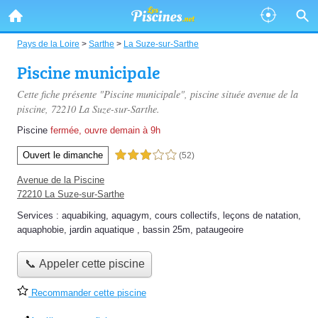
Pays de la Loire
>
Sarthe
>
La Suze-sur-Sarthe
Piscine municipale
Cette fiche présente "Piscine municipale", piscine située
avenue de la
piscine
, 72210 La Suze-sur-Sarthe.
Piscine
fermée, ouvre demain à 9h
Ouvert le dimanche
3,0 étoiles sur 5
(52)
Avenue de la Piscine
72210 La Suze-sur-Sarthe
Services :
aquabiking
,
aquagym
,
cours collectifs
,
leçons de natation
,
aquaphobie
,
jardin aquatique
,
bassin 25m
,
pataugeoire
📞 Appeler cette piscine
Recommander cette piscine