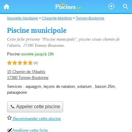
Nouvelle-Aquitaine
>
Charente-Maritime
>
Tonnay-Boutonne
Piscine municipale
Cette fiche présente "Piscine municipale", piscine située
chemin de
l'abattis
, 17380 Tonnay-Boutonne.
Piscine
ouverte jusqu'à 19h
5,0 étoiles sur 5
(4)
15 Chemin de l'Abattis
17380 Tonnay-Boutonne
Services :
aquagym
,
leçons de natation
,
solarium
,
bassin 25m
,
pataugeoire
📞 Appeler cette piscine
Recommander cette piscine
Améliorer cette fiche