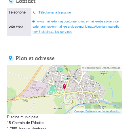
Contact
Téléphone
Téléphoner à la piscine
www.mairie-tonnayboutonne.fr/votre-mairie-et-ses-service
Site web
s/demarches-en-mairie/services-municipaux/joomlannuaire/fic
he/47-piscine/1-les-services
Plan et adresse
© contributeurs OpenStreetMap
Corriger l’adresse ou la localisation
Piscine municipale
15 Chemin de l'Abattis
17380 Tonnay-Boutonne