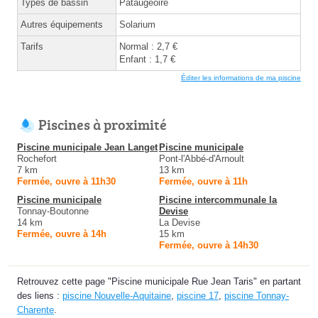
Types de bassin
Pataugeoire
Autres équipements
Solarium
Tarifs
Normal : 2,7 €
Enfant : 1,7 €
Éditer les informations de ma piscine
Piscines à proximité
Piscine municipale Jean Langet
Piscine municipale
Rochefort
Pont-l'Abbé-d'Arnoult
7 km
13 km
Fermée, ouvre à 11h30
Fermée, ouvre à 11h
Piscine municipale
Piscine intercommunale la
Tonnay-Boutonne
Devise
14 km
La Devise
Fermée, ouvre à 14h
15 km
Fermée, ouvre à 14h30
Retrouvez cette page "Piscine municipale Rue Jean Taris" en partant
des liens :
piscine Nouvelle-Aquitaine
,
piscine 17
,
piscine Tonnay-
Charente
.