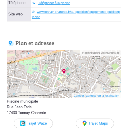
Téléphone
Téléphoner à la piscine
www.tonnay-charente.fr/au-quotidien/equipements-publics/p
Site web
iscine
Plan et adresse
© contributeurs OpenStreetMap
Corriger l’adresse ou la localisation
Piscine municipale
Rue Jean Taris
17430 Tonnay-Charente
Trajet Waze
Trajet Maps