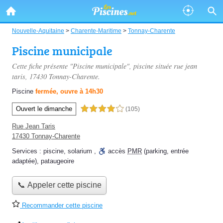
Nouvelle-Aquitaine
>
Charente-Maritime
>
Tonnay-Charente
Piscine municipale
Cette fiche présente "Piscine municipale", piscine située
rue jean
taris
, 17430 Tonnay-Charente.
Piscine
fermée, ouvre à 14h30
Ouvert le dimanche
4,0 étoiles sur 5
(105)
Rue Jean Taris
17430 Tonnay-Charente
Services :
piscine
,
solarium
,
accès
PMR
(parking, entrée
adaptée)
,
pataugeoire
📞 Appeler cette piscine
Recommander cette piscine