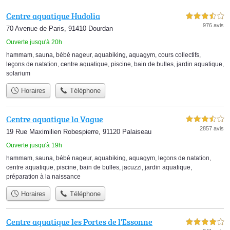
Centre aquatique Hudolia
3,5 étoiles sur 5
976 avis
70 Avenue de Paris, 91410 Dourdan
Ouverte jusqu'à 20h
hammam
,
sauna
,
bébé nageur
,
aquabiking
,
aquagym
,
cours collectifs
,
leçons de natation
,
centre aquatique
,
piscine
,
bain de bulles
,
jardin aquatique
,
solarium
Horaires
Téléphone
Centre aquatique la Vague
3,5 étoiles sur 5
2857 avis
19 Rue Maximilien Robespierre, 91120 Palaiseau
Ouverte jusqu'à 19h
hammam
,
sauna
,
bébé nageur
,
aquabiking
,
aquagym
,
leçons de natation
,
centre aquatique
,
piscine
,
bain de bulles
,
jacuzzi
,
jardin aquatique
,
préparation à la naissance
Horaires
Téléphone
Centre aquatique les Portes de l'Essonne
4,0 étoiles sur 5