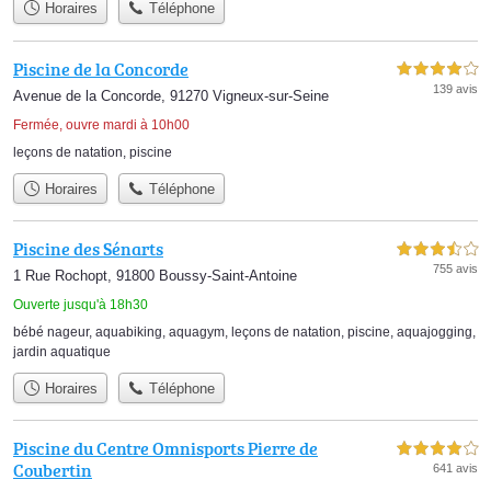
Horaires
Téléphone
Piscine de la Concorde
4,0 étoiles sur 5
139 avis
Avenue de la Concorde, 91270 Vigneux-sur-Seine
Fermée, ouvre mardi à 10h00
leçons de natation
,
piscine
Horaires
Téléphone
Piscine des Sénarts
3,5 étoiles sur 5
755 avis
1 Rue Rochopt, 91800 Boussy-Saint-Antoine
Ouverte jusqu'à 18h30
bébé nageur
,
aquabiking
,
aquagym
,
leçons de natation
,
piscine
,
aquajogging
,
jardin aquatique
Horaires
Téléphone
Piscine du Centre Omnisports Pierre de
4,0 étoiles sur 5
Coubertin
641 avis