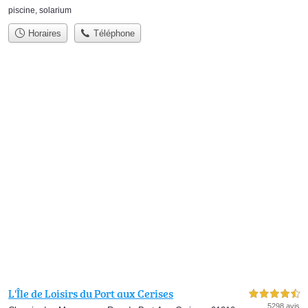
piscine
,
solarium
Horaires
Téléphone
L'Île de Loisirs du Port aux Cerises
4,5 étoiles sur 5
5298 avis