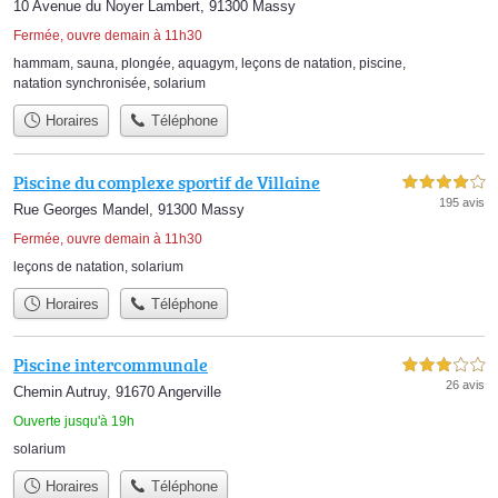
10 Avenue du Noyer Lambert, 91300 Massy
Fermée, ouvre demain à 11h30
hammam
,
sauna
,
plongée
,
aquagym
,
leçons de natation
,
piscine
,
natation synchronisée
,
solarium
Horaires
Téléphone
Piscine du complexe sportif de Villaine
4,0 étoiles sur 5
195 avis
Rue Georges Mandel, 91300 Massy
Fermée, ouvre demain à 11h30
leçons de natation
,
solarium
Horaires
Téléphone
Piscine intercommunale
3,0 étoiles sur 5
26 avis
Chemin Autruy, 91670 Angerville
Ouverte jusqu'à 19h
solarium
Horaires
Téléphone