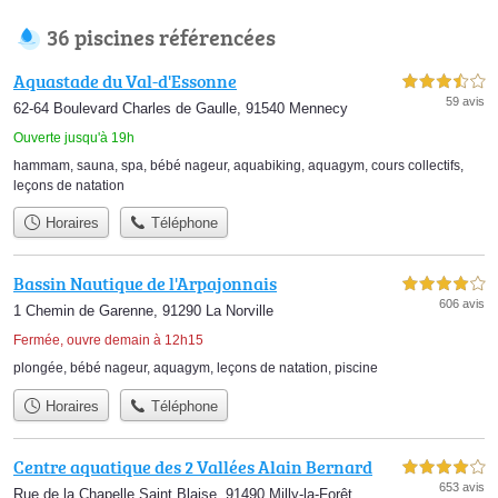
36 piscines référencées
Aquastade du Val-d'Essonne
3,5 étoiles sur 5
59 avis
62-64 Boulevard Charles de Gaulle, 91540 Mennecy
Ouverte jusqu'à 19h
hammam
,
sauna
,
spa
,
bébé nageur
,
aquabiking
,
aquagym
,
cours collectifs
,
leçons de natation
Horaires
Téléphone
Bassin Nautique de l'Arpajonnais
4,0 étoiles sur 5
606 avis
1 Chemin de Garenne, 91290 La Norville
Fermée, ouvre demain à 12h15
plongée
,
bébé nageur
,
aquagym
,
leçons de natation
,
piscine
Horaires
Téléphone
Centre aquatique des 2 Vallées Alain Bernard
4,0 étoiles sur 5
653 avis
Rue de la Chapelle Saint Blaise, 91490 Milly-la-Forêt