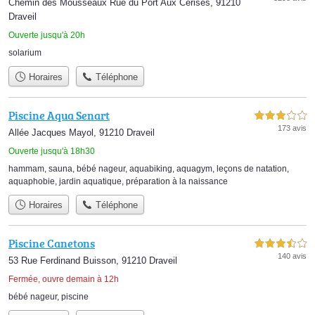
Chemin des Mousseaux Rue du Port Aux Cerises, 91210
Draveil
Ouverte jusqu'à 20h
solarium
Horaires
Téléphone
Piscine Aqua Senart
3,0 étoiles sur 5
173 avis
Allée Jacques Mayol, 91210 Draveil
Ouverte jusqu'à 18h30
hammam
,
sauna
,
bébé nageur
,
aquabiking
,
aquagym
,
leçons de natation
,
aquaphobie
,
jardin aquatique
,
préparation à la naissance
Horaires
Téléphone
Piscine Canetons
3,5 étoiles sur 5
140 avis
53 Rue Ferdinand Buisson, 91210 Draveil
Fermée, ouvre demain à 12h
bébé nageur
,
piscine