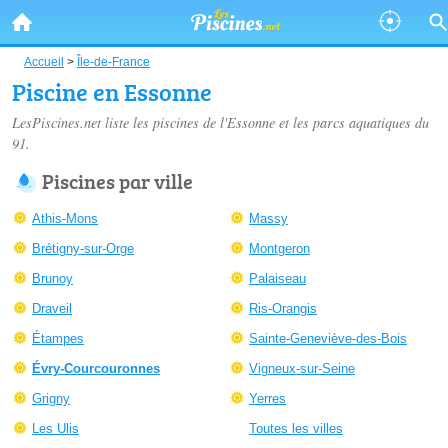
Accueil
>
Île-de-France
Piscine en Essonne
LesPiscines.net liste les
piscines de l'Essonne
et les parcs aquatiques du
91.
Piscines par ville
Athis-Mons
Massy
Brétigny-sur-Orge
Montgeron
Brunoy
Palaiseau
Draveil
Ris-Orangis
Étampes
Sainte-Geneviève-des-Bois
Évry-Courcouronnes
Vigneux-sur-Seine
Grigny
Yerres
Les Ulis
Toutes les villes