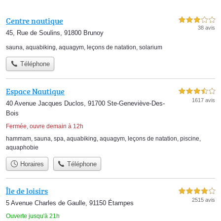
Centre nautique
3,0 étoiles sur 5
38 avis
45, Rue de Soulins, 91800 Brunoy
sauna
,
aquabiking
,
aquagym
,
leçons de natation
,
solarium
Téléphone
Espace Nautique
3,5 étoiles sur 5
1617 avis
40 Avenue Jacques Duclos, 91700 Ste-Geneviève-Des-
Bois
Fermée, ouvre demain à 12h
hammam
,
sauna
,
spa
,
aquabiking
,
aquagym
,
leçons de natation
,
piscine
,
aquaphobie
Horaires
Téléphone
Île de loisirs
4,0 étoiles sur 5
2515 avis
5 Avenue Charles de Gaulle, 91150 Étampes
Ouverte jusqu'à 21h