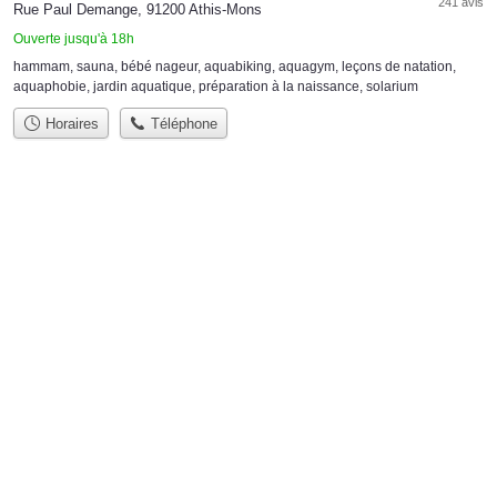
241 avis
Rue Paul Demange, 91200 Athis-Mons
Ouverte jusqu'à 18h
hammam
,
sauna
,
bébé nageur
,
aquabiking
,
aquagym
,
leçons de natation
,
aquaphobie
,
jardin aquatique
,
préparation à la naissance
,
solarium
Horaires
Téléphone