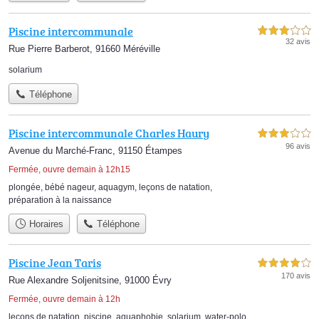
Piscine intercommunale
3,0 étoiles sur 5
32 avis
Rue Pierre Barberot, 91660 Méréville
solarium
Téléphone
Piscine intercommunale Charles Haury
3,0 étoiles sur 5
96 avis
Avenue du Marché-Franc, 91150 Étampes
Fermée, ouvre demain à 12h15
plongée
,
bébé nageur
,
aquagym
,
leçons de natation
,
préparation à la naissance
Horaires
Téléphone
Piscine Jean Taris
4,0 étoiles sur 5
170 avis
Rue Alexandre Soljenitsine, 91000 Évry
Fermée, ouvre demain à 12h
leçons de natation
,
piscine
,
aquaphobie
,
solarium
,
water-polo