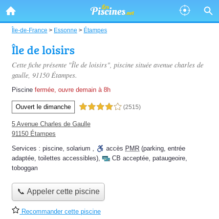
Île-de-France
>
Essonne
>
Étampes
Île de loisirs
Cette fiche présente "Île de loisirs", piscine située
avenue charles de
gaulle
, 91150 Étampes.
Piscine
fermée, ouvre demain à 8h
Ouvert le dimanche
4,0 étoiles sur 5
(2515)
5 Avenue Charles de Gaulle
91150 Étampes
Services :
piscine
,
solarium
,
accès
PMR
(parking, entrée
adaptée, toilettes accessibles)
,
CB acceptée
,
pataugeoire
,
toboggan
📞 Appeler cette piscine
Recommander cette piscine