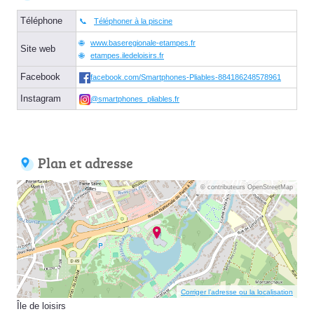
Téléphone
Téléphoner à la piscine
www.baseregionale-etampes.fr
Site web
etampes.iledeloisirs.fr
Facebook
facebook.com/Smartphones-Pliables-884186248578961
Instagram
@smartphones_pliables.fr
Plan et adresse
© contributeurs OpenStreetMap
Corriger l’adresse ou la localisation
Île de loisirs