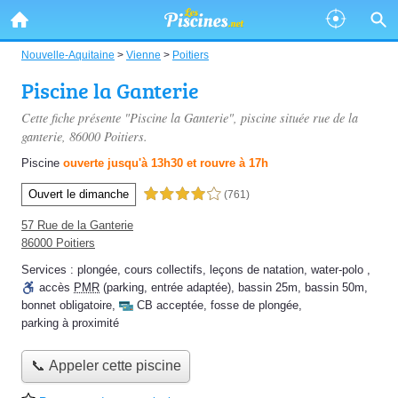
Nouvelle-Aquitaine
>
Vienne
>
Poitiers
Piscine la Ganterie
Cette fiche présente "Piscine la Ganterie", piscine située
rue de la
ganterie
, 86000 Poitiers.
Piscine
ouverte jusqu'à 13h30 et rouvre à 17h
Ouvert le dimanche
4,0 étoiles sur 5
(761)
57 Rue de la Ganterie
86000 Poitiers
Services :
plongée
,
cours collectifs
,
leçons de natation
,
water-polo
,
accès
PMR
(parking, entrée adaptée)
,
bassin 25m
,
bassin 50m
,
bonnet obligatoire
,
CB acceptée
,
fosse de plongée
,
parking à proximité
📞 Appeler cette piscine