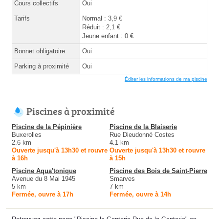
Cours collectifs
Oui
Tarifs
Normal : 3,9 €
Réduit : 2,1 €
Jeune enfant : 0 €
Bonnet obligatoire
Oui
Parking à proximité
Oui
Éditer les informations de ma piscine
Piscines à proximité
Piscine de la Pépinière
Piscine de la Blaiserie
Buxerolles
Rue Dieudonné Costes
2.6 km
4.1 km
Ouverte jusqu'à 13h30 et rouvre
Ouverte jusqu'à 13h30 et rouvre
à 16h
à 15h
Piscine Aqua'tonique
Piscine des Bois de Saint-Pierre
Avenue du 8 Mai 1945
Smarves
5 km
7 km
Fermée, ouvre à 17h
Fermée, ouvre à 14h