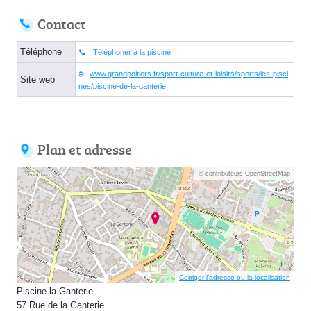
Contact
Téléphone
Téléphoner à la piscine
www.grandpoitiers.fr/sport-culture-et-loisirs/sports/les-pisci
Site web
nes/piscine-de-la-ganterie
Plan et adresse
© contributeurs OpenStreetMap
Corriger l’adresse ou la localisation
Piscine la Ganterie
57 Rue de la Ganterie