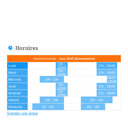
Horaires
Samedi prochain :
Jour férié (Assomption)
12h -
Lundi
17h - 19h30
13h30
12h -
Mardi
17h - 19h30
13h30
18h15 -
Mercredi
10h - 13h
19h30
12h -
Jeudi
17h - 19h30
13h30
12h -
Vendredi
17h - 19h30
13h30
Samedi
10h - 13h
15h - 19h
Dimanche
9h - 13h
15h - 18h
Signaler une erreur