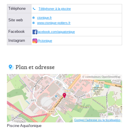
Téléphone
Téléphoner à la piscine
ctonique.fr
Site web
www.ctonique-poitiers.fr
Facebook
facebook.com/aquatonique
Instagram
@ctonique
Plan et adresse
© contributeurs OpenStreetMap
Corriger l’adresse ou la localisation
Piscine Aqua'tonique