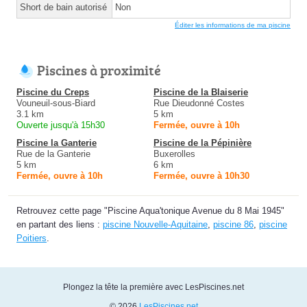
Short de bain autorisé
Non
Éditer les informations de ma piscine
Piscines à proximité
Piscine du Creps
Piscine de la Blaiserie
Vouneuil-sous-Biard
Rue Dieudonné Costes
3.1 km
5 km
Ouverte jusqu'à 15h30
Fermée, ouvre à 10h
Piscine la Ganterie
Piscine de la Pépinière
Rue de la Ganterie
Buxerolles
5 km
6 km
Fermée, ouvre à 10h
Fermée, ouvre à 10h30
Retrouvez cette page "Piscine Aqua'tonique Avenue du 8 Mai 1945"
en partant des liens :
piscine Nouvelle-Aquitaine
,
piscine 86
,
piscine
Poitiers
.
Plongez la tête la première avec LesPiscines.net
© 2026
LesPiscines.net