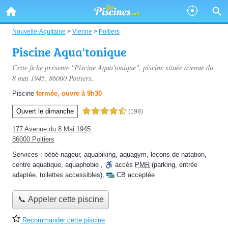
Nouvelle-Aquitaine
>
Vienne
>
Poitiers
Piscine Aqua'tonique
Cette fiche présente "Piscine Aqua'tonique", piscine située
avenue du
8 mai 1945
, 86000 Poitiers.
Piscine
fermée, ouvre à 9h30
Ouvert le dimanche
4,5 étoiles sur 5
(198)
177 Avenue du 8 Mai 1945
86000 Poitiers
Services :
bébé nageur
,
aquabiking
,
aquagym
,
leçons de natation
,
centre aquatique
,
aquaphobie
,
accès
PMR
(parking, entrée
adaptée, toilettes accessibles)
,
CB acceptée
📞 Appeler cette piscine
Recommander cette piscine