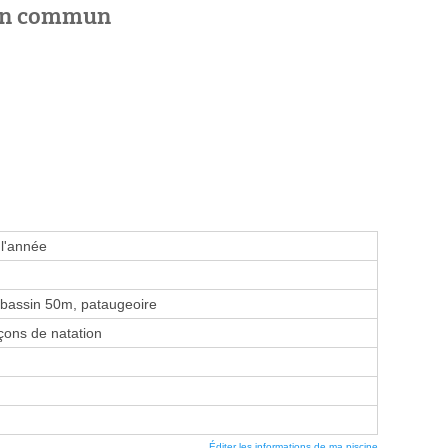
 en commun
 l'année
bassin 50m, pataugeoire
ons de natation
Éditer les informations de ma piscine