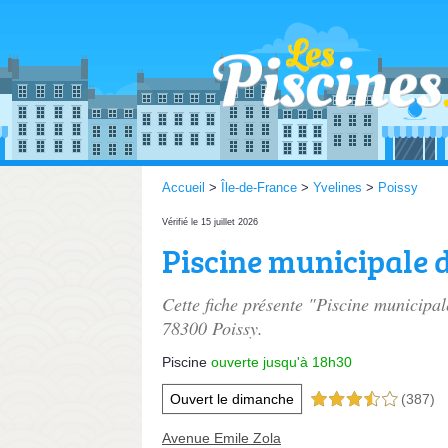
Accueil
>
Île-de-France
>
Yvelines
>
Poissy
Vérifié le 15 juillet 2026
Piscine municipale 
Cette fiche présente "Piscine municipa
78300 Poissy.
Piscine
ouverte jusqu'à 18h30
Ouvert le dimanche
(387)
3,5 étoiles sur 5
Avenue Emile Zola