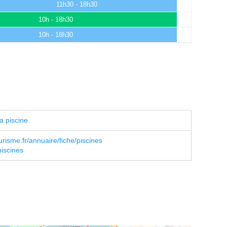
11h30 - 18h30
10h - 18h30
10h - 18h30
a piscine
risme.fr/annuaire/fiche/piscines
piscines