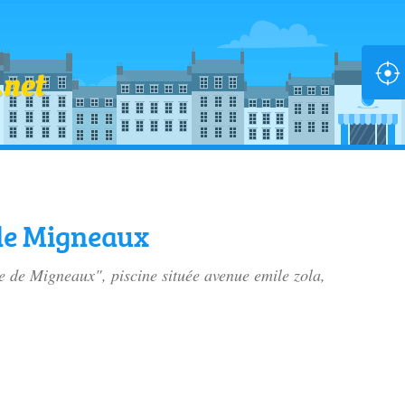
de Migneaux
le de Migneaux", piscine située
avenue emile zola
,