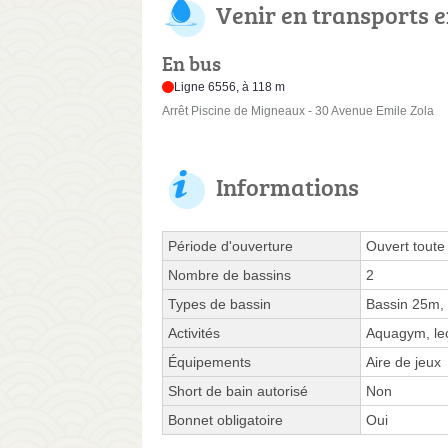
Venir en transports
En bus
Ligne 6556, à 118 m
Arrêt Piscine de Migneaux - 30 Avenue Emile Zola
Informations
Période d'ouverture
Ouvert toute
Nombre de bassins
2
Types de bassin
Bassin 25m, 
Activités
Aquagym, leç
Équipements
Aire de jeux
Short de bain autorisé
Non
Bonnet obligatoire
Oui