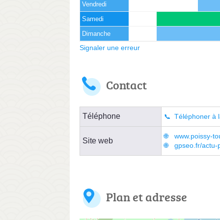
Vendredi
Samedi
Dimanche
Signaler une erreur
Contact
Téléphone
Téléphoner à l
www.poissy-tou
Site web
gpseo.fr/actu-
Plan et adresse