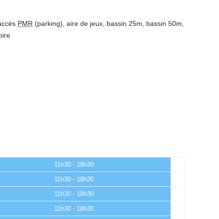
accès
PMR
(parking)
,
aire de jeux
,
bassin 25m
,
bassin 50m
,
oire
11h30 - 18h30
11h30 - 18h30
11h30 - 18h30
11h30 - 18h30