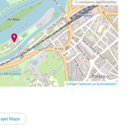
© contributeurs OpenStreetMap
Corriger l’adresse ou la localisation
rajet Maps