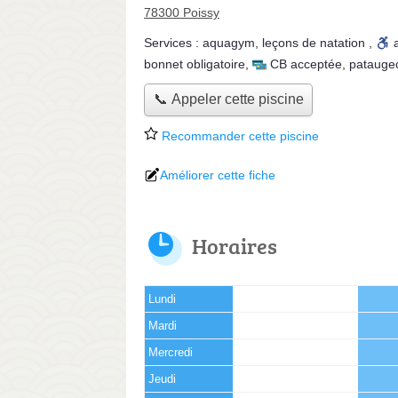
78300 Poissy
Services :
aquagym
,
leçons de natation
,
bonnet obligatoire
,
CB acceptée
,
patauge
📞 Appeler cette piscine
Recommander cette piscine
Améliorer cette fiche
Horaires
Lundi
Mardi
Mercredi
Jeudi