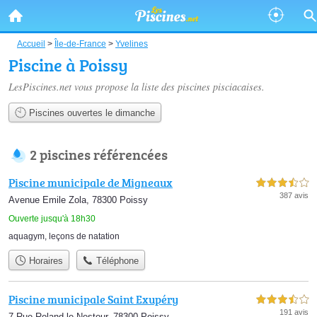
Accueil
>
Île-de-France
>
Yvelines
Piscine à Poissy
LesPiscines.net vous propose la liste des
piscines pisciacaises
.
Piscines ouvertes le dimanche
2 piscines référencées
Piscine municipale de Migneaux
3,5 étoiles sur 5
387 avis
Avenue Emile Zola, 78300 Poissy
Ouverte jusqu'à 18h30
aquagym
,
leçons de natation
Horaires
Téléphone
Piscine municipale Saint Exupéry
3,5 étoiles sur 5
191 avis
7 Rue Roland le Nestour, 78300 Poissy