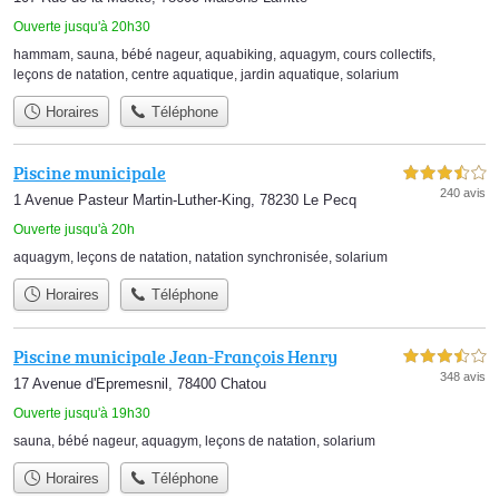
Ouverte jusqu'à 20h30
hammam
,
sauna
,
bébé nageur
,
aquabiking
,
aquagym
,
cours collectifs
,
leçons de natation
,
centre aquatique
,
jardin aquatique
,
solarium
Horaires
Téléphone
Piscine municipale
3,5 étoiles sur 5
240 avis
1 Avenue Pasteur Martin-Luther-King, 78230 Le Pecq
Ouverte jusqu'à 20h
aquagym
,
leçons de natation
,
natation synchronisée
,
solarium
Horaires
Téléphone
Piscine municipale Jean-François Henry
3,5 étoiles sur 5
348 avis
17 Avenue d'Epremesnil, 78400 Chatou
Ouverte jusqu'à 19h30
sauna
,
bébé nageur
,
aquagym
,
leçons de natation
,
solarium
Horaires
Téléphone