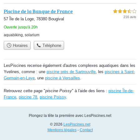
Piscine de la Banque de France
3,5 étoiles sur 5
216 avis
57 Île de la Loge, 78380 Bougival
Ouverte jusqu'à 20h
aquabiking
,
solarium
Horaires
Téléphone
LesPiscines recense également d'autres complexes aquatiques dans les
Yvelines, comme : une
piscine près de Sartrouville
, les
piscines à Saint-
Germain-en-Laye
, une
piscine à Versailles
.
Retrouvez cette page "
piscine Poissy
" à l'aide des liens :
piscine Île-de-
France
,
piscine 78
,
piscine Poissy
.
Plongez la tête la première avec LesPiscines.net
© 2026
LesPiscines.net
Mentions légales
-
Contact