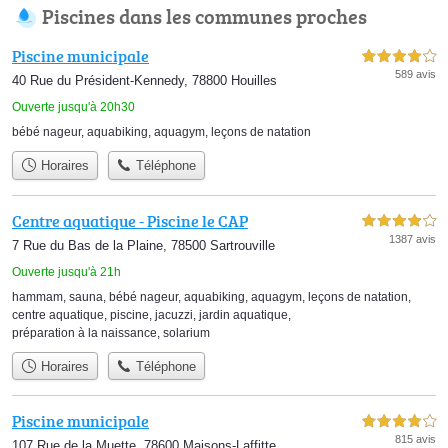
Piscines dans les communes proches
Piscine municipale
4,0 étoiles sur 5
589 avis
40 Rue du Président-Kennedy, 78800 Houilles
Ouverte jusqu'à 20h30
bébé nageur
,
aquabiking
,
aquagym
,
leçons de natation
Horaires
Téléphone
Centre aquatique - Piscine le CAP
4,0 étoiles sur 5
1387 avis
7 Rue du Bas de la Plaine, 78500 Sartrouville
Ouverte jusqu'à 21h
hammam
,
sauna
,
bébé nageur
,
aquabiking
,
aquagym
,
leçons de natation
,
centre aquatique
,
piscine
,
jacuzzi
,
jardin aquatique
,
préparation à la naissance
,
solarium
Horaires
Téléphone
Piscine municipale
4,0 étoiles sur 5
815 avis
107 Rue de la Muette, 78600 Maisons-Laffitte