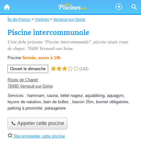
Île-de-France
>
Yvelines
>
Verneuil-sur-Seine
Piscine intercommunale
Cette fiche présente "Piscine intercommunale", piscine située
route
de chapet
, 78480 Verneuil-sur-Seine.
Piscine
fermée, ouvre à 14h
Ouvert le dimanche
3,0 étoiles sur 5
(132)
Route de Chapet
78480 Verneuil-sur-Seine
Services :
hammam
,
sauna
,
bébé nageur
,
aquabiking
,
aquagym
,
leçons de natation
,
bain de bulles
,
bassin 25m
,
bonnet obligatoire
,
parking à proximité
,
pataugeoire
📞 Appeler cette piscine
Recommander cette piscine