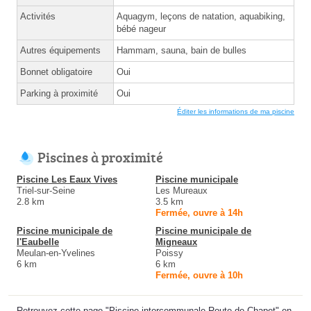
Activités
Aquagym, leçons de natation, aquabiking,
bébé nageur
Autres équipements
Hammam, sauna, bain de bulles
Bonnet obligatoire
Oui
Parking à proximité
Oui
Éditer les informations de ma piscine
Piscines à proximité
Piscine Les Eaux Vives
Piscine municipale
Triel-sur-Seine
Les Mureaux
2.8 km
3.5 km
Fermée, ouvre à 14h
Piscine municipale de
Piscine municipale de
l'Eaubelle
Migneaux
Meulan-en-Yvelines
Poissy
6 km
6 km
Fermée, ouvre à 10h
Retrouvez cette page "Piscine intercommunale Route de Chapet" en