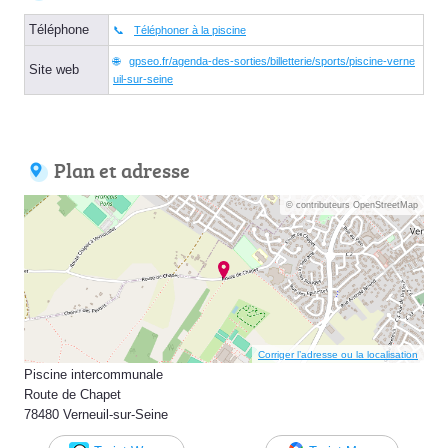
Téléphone
Téléphoner à la piscine
gpseo.fr/agenda-des-sorties/billetterie/sports/piscine-verne
Site web
uil-sur-seine
Plan et adresse
© contributeurs OpenStreetMap
Corriger l’adresse ou la localisation
Piscine intercommunale
Route de Chapet
78480 Verneuil-sur-Seine