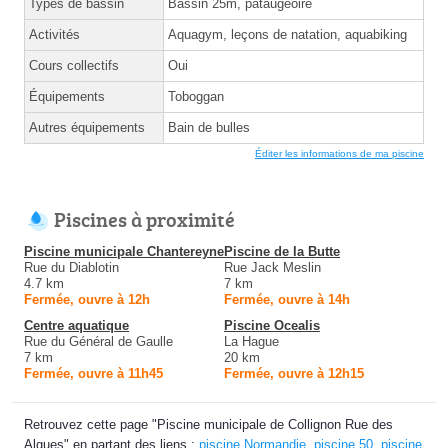
Types de bassin
Bassin 25m, pataugeoire
Activités
Aquagym, leçons de natation, aquabiking
Cours collectifs
Oui
Équipements
Toboggan
Autres équipements
Bain de bulles
Éditer les informations de ma piscine
Piscines à proximité
Piscine municipale Chantereyne
Piscine de la Butte
Rue du Diablotin
Rue Jack Meslin
4.7 km
7 km
Fermée, ouvre à 12h
Fermée, ouvre à 14h
Centre aquatique
Piscine Ocealis
Rue du Général de Gaulle
La Hague
7 km
20 km
Fermée, ouvre à 11h45
Fermée, ouvre à 12h15
Retrouvez cette page "Piscine municipale de Collignon Rue des
Algues" en partant des liens :
piscine Normandie
,
piscine 50
,
piscine