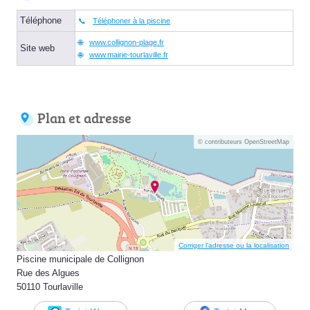
Téléphone
Téléphoner à la piscine
www.collignon-plage.fr
Site web
www.mairie-tourlaville.fr
Plan et adresse
© contributeurs OpenStreetMap
Corriger l’adresse ou la localisation
Piscine municipale de Collignon
Rue des Algues
50110 Tourlaville