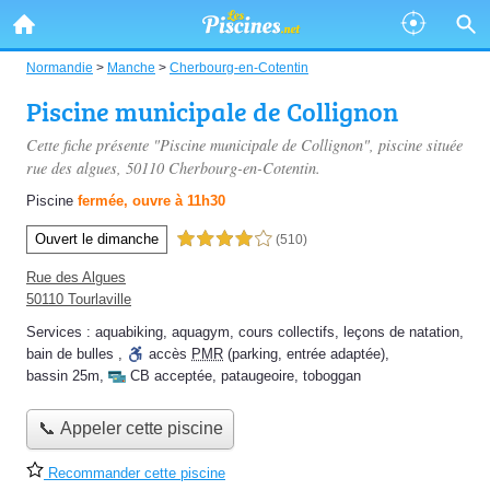
Normandie
>
Manche
>
Cherbourg-en-Cotentin
Piscine municipale de Collignon
Cette fiche présente "Piscine municipale de Collignon", piscine située
rue des algues
, 50110 Cherbourg-en-Cotentin.
Piscine
fermée, ouvre à 11h30
Ouvert le dimanche
4,0 étoiles sur 5
(510)
Rue des Algues
50110 Tourlaville
Services :
aquabiking
,
aquagym
,
cours collectifs
,
leçons de natation
,
bain de bulles
,
accès
PMR
(parking, entrée adaptée)
,
bassin 25m
,
CB acceptée
,
pataugeoire
,
toboggan
📞 Appeler cette piscine
Recommander cette piscine