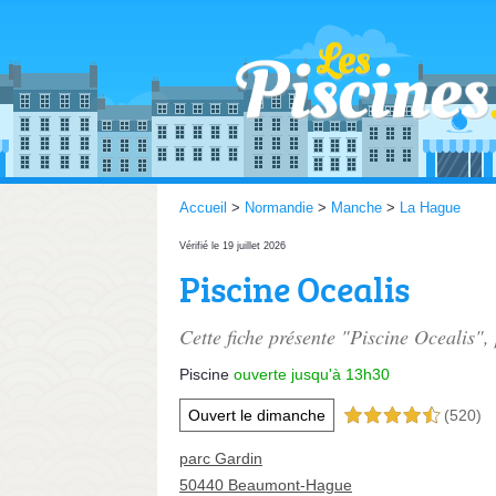
Accueil
>
Normandie
>
Manche
>
La Hague
Vérifié le 19 juillet 2026
Piscine Ocealis
Cette fiche présente "Piscine Ocealis",
Piscine
ouverte jusqu'à 13h30
Ouvert le dimanche
(520)
4,5 étoiles sur 5
parc Gardin
50440 Beaumont-Hague