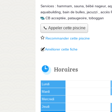
Services :
hammam
,
sauna
,
bébé nageur
,
aq
aquabuilding
,
bain de bulles
,
jacuzzi
,
accès
CB acceptée
,
pataugeoire
,
toboggan
📞 Appeler cette piscine
Recommander cette piscine
Améliorer cette fiche
Horaires
Lundi
Mardi
Mercredi
Jeudi