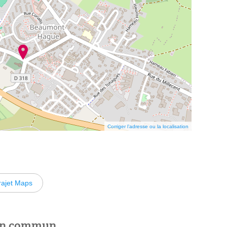
Corriger l’adresse ou la localisation
rajet Maps
 en commun