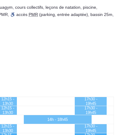
uagym
,
cours collectifs
,
leçons de natation
,
piscine
,
 PMR
,
accès
PMR
(parking, entrée adaptée)
,
bassin 25m
,
12h15 -
17h30 -
13h30
19h45
12h15 -
17h30 -
13h30
19h45
14h - 18h45
12h15 -
17h30 -
13h30
19h45