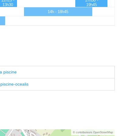
12h15 -
17h30 -
13h30
19h45
14h - 18h45
a piscine
a-piscine-ocealis
© contributeurs OpenStreetMap