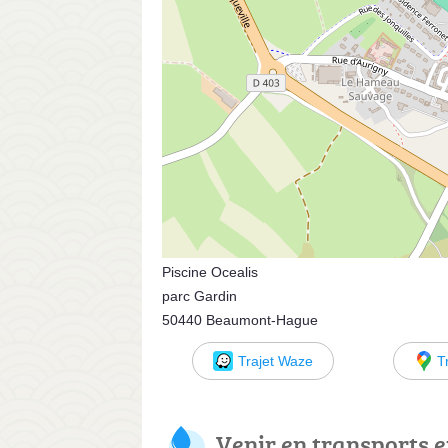
Piscine Ocealis
parc Gardin
50440 Beaumont-Hague
Trajet Waze
T
Venir en transports